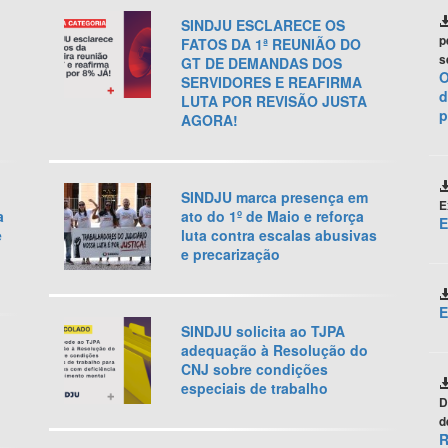
SINDJU ESCLARECE OS
p
FATOS DA 1ª REUNIÃO DO
s
GT DE DEMANDAS DOS
O
SERVIDORES E REAFIRMA
d
LUTA POR REVISÃO JUSTA
p
AGORA!
SINDJU marca presença em
E
a
ato do 1º de Maio e reforça
E
e
luta contra escalas abusivas
e precarização
E
SINDJU solicita ao TJPA
adequação à Resolução do
CNJ sobre condições
especiais de trabalho
D
d
R