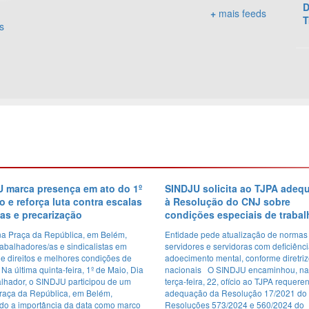
D
+
mais feeds
T
s
 marca presença em ato do 1º
SINDJU solicita ao TJPA adeq
o e reforça luta contra escalas
à Resolução do CNJ sobre
as e precarização
condições especiais de traba
na Praça da República, em Belém,
Entidade pede atualização de normas
rabalhadores/as e sindicalistas em
servidores e servidoras com deficiênc
e direitos e melhores condições de
adoecimento mental, conforme diretri
 Na última quinta-feira, 1º de Maio, Dia
nacionais O SINDJU encaminhou, na 
alhador, o SINDJU participou de um
terça-feira, 22, ofício ao TJPA requere
Praça da República, em Belém,
adequação da Resolução 17/2021 do
ndo a importância da data como marco
Resoluções 573/2024 e 560/2024 do