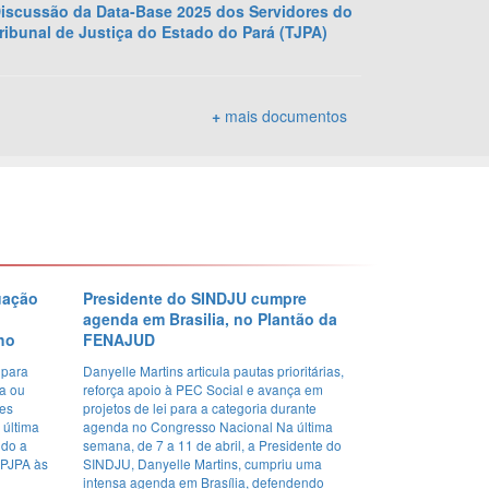
iscussão da Data-Base 2025 dos Servidores do
ribunal de Justiça do Estado do Pará (TJPA)
+
mais documentos
uação
Presidente do SINDJU cumpre
agenda em Brasilia, no Plantão da
lho
FENAJUD
 para
Danyelle Martins articula pautas prioritárias,
ia ou
reforça apoio à PEC Social e avança em
zes
projetos de lei para a categoria durante
última
agenda no Congresso Nacional Na última
ndo a
semana, de 7 a 11 de abril, a Presidente do
 PJPA às
SINDJU, Danyelle Martins, cumpriu uma
intensa agenda em Brasília, defendendo