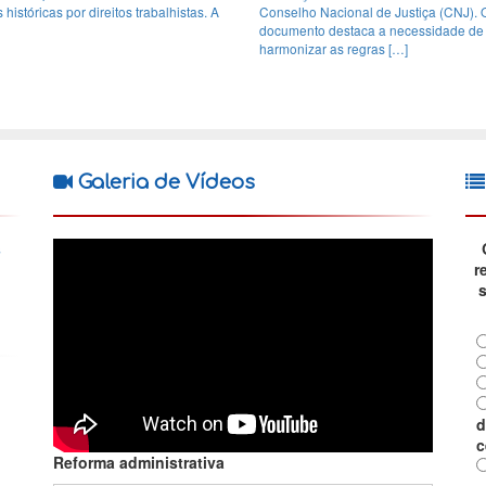
 históricas por direitos trabalhistas. A
Conselho Nacional de Justiça (CNJ). 
documento destaca a necessidade de
harmonizar as regras […]
Galeria de Vídeos
s
r
d
c
Reforma administrativa