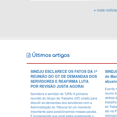
+
mais notícia
Últimos artigos
SINDJU ESCLARECE OS FATOS DA 1ª
SINDJU
REUNIÃO DO GT DE DEMANDAS DOS
de Mai
SERVIDORES E REAFIRMA LUTA
abusiv
POR REVISÃO JUSTA AGORA!
Evento 
reuniu t
Servidora e servidor do TJPA! A primeira
defesa d
reunião do Grupo de Trabalho (GT) criado para
trabalho
discutir as demandas dos servidores com a
do Trab
Administração do Tribunal foi um momento
ato na 
importante para posicionarmos nossas pautas.
reforça
É fundamental que você saiba exatamente o