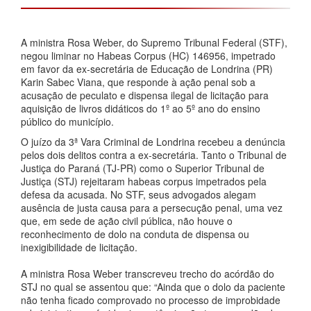
A ministra Rosa Weber, do Supremo Tribunal Federal (STF),
negou liminar no Habeas Corpus (HC) 146956, impetrado
em favor da ex-secretária de Educação de Londrina (PR)
Karin Sabec Viana, que responde à ação penal sob a
acusação de peculato e dispensa ilegal de licitação para
aquisição de livros didáticos do 1º ao 5º ano do ensino
público do município.
O juízo da 3ª Vara Criminal de Londrina recebeu a denúncia
pelos dois delitos contra a ex-secretária. Tanto o Tribunal de
Justiça do Paraná (TJ-PR) como o Superior Tribunal de
Justiça (STJ) rejeitaram habeas corpus impetrados pela
defesa da acusada. No STF, seus advogados alegam
ausência de justa causa para a persecução penal, uma vez
que, em sede de ação civil pública, não houve o
reconhecimento de dolo na conduta de dispensa ou
inexigibilidade de licitação.
A ministra Rosa Weber transcreveu trecho do acórdão do
STJ no qual se assentou que: “Ainda que o dolo da paciente
não tenha ficado comprovado no processo de improbidade