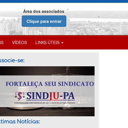
Área dos associados
Clique para entrar
NS
VÍDEOS
LINKS ÚTEIS
socie-se:
timas Notícias: