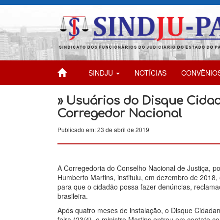
SINDJU
NOTÍCIAS
CONVÊNIO
» Usuários do Disque Cida
Corregedor Nacional
Publicado em: 23 de abril de 2019
A Corregedoria do Conselho Nacional de Justiça, por 
Humberto Martins, instituiu, em dezembro de 2018, 
para que o cidadão possa fazer denúncias, reclamaç
brasileira.
Após quatro meses de instalação, o Disque Cidadan
feira (23/4), o ministro Martins entrou em contato 