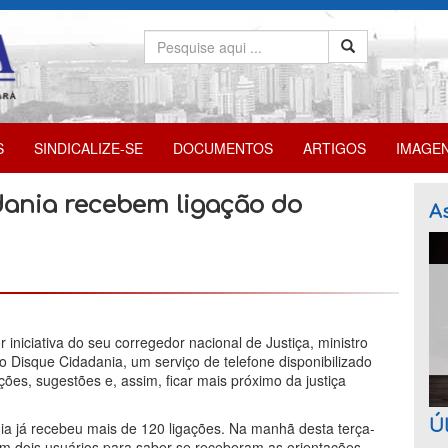
S
SINDICALIZE-SE
DOCUMENTOS
ARTIGOS
IMAGE
dania recebem ligação do
As
iniciativa do seu corregedor nacional de Justiça, ministro
o Disque Cidadania, um serviço de telefone disponibilizado
ões, sugestões e, assim, ficar mais próximo da justiça
Úl
ia já recebeu mais de 120 ligações. Na manhã desta terça-
com dois usuários para saber se receberam as orientações