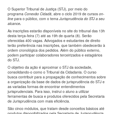
O Superior Tribunal de Justiça (STJ), por meio do
programa
Conexão Cidadã
, abre o ciclo 2019 de cursos
on-
line
para o público, com o tema
Jurisprudência do STJ a seu
alcance
.
As inscrições estarão disponíveis no site do tribunal das 13h
desta terça-feira (7) até as 19h de quarta (8). Serão
oferecidas 400 vagas. Advogados e estudantes de direito
terão preferência nas inscrições, que também obedecerão à
ordem cronológica dos pedidos. Além do público externo,
podem participar colaboradores terceirizados e estagiários
do STJ.
O objetivo da ação é aproximar o STJ da sociedade,
consolidando-o como o Tribunal da Cidadania. O curso
busca contribuir para a propagação de conhecimentos sobre
a organização da base de dados de jurisprudência do STJ e
as variadas formas de encontrar entendimentos
jurisprudenciais. Para isso, instrui o aluno a utilizar
ferramentas de busca e produtos oferecidos pela Secretaria
de Jurisprudência com mais eficiência.
São cinco módulos, que tratam desde conceitos básicos até
produtos disponibilizados pela Secretaria de Jurisprudência.