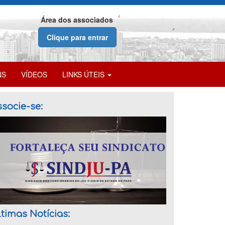
Área dos associados
Clique para entrar
NS
VÍDEOS
LINKS ÚTEIS
socie-se:
timas Notícias: