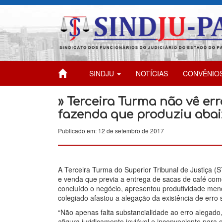
SINDJU
NOTÍCIAS
CONVÊNIO
» Terceira Turma não vê e
fazenda que produziu abai
Publicado em: 12 de setembro de 2017
A Terceira Turma do Superior Tribunal de Justiça (S
e venda que previa a entrega de sacas de café co
concluído o negócio, apresentou produtividade me
colegiado afastou a alegação da existência de erro
“Não apenas falta substancialidade ao erro alegado,
afigura juridicamente inviável e inconveniente para o