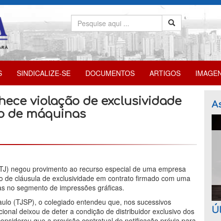
S
SINDICALIZE-SE
DOCUMENTOS
ARTIGOS
IMAGE
hece violação de exclusividade
As
ão de máquinas
(STJ) negou provimento ao recurso especial de uma empresa
ão de cláusula de exclusividade em contrato firmado com uma
as no segmento de impressões gráficas.
aulo (TJSP), o colegiado entendeu que, nos sucessivos
Úl
ional deixou de deter a condição de distribuidor exclusivo dos
onsiderou que a previsão contratual de notificação prévia para