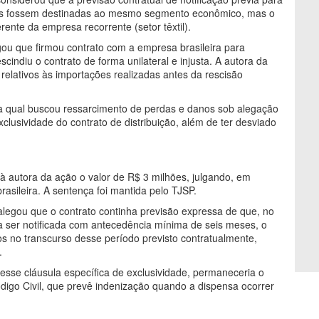
uinas fossem destinadas ao mesmo segmento econômico, mas o
rente da empresa recorrente (setor têxtil).
ou que firmou contrato com a empresa brasileira para
scindiu o contrato de forma unilateral e injusta. A autora da
relativos às importações realizadas antes da rescisão
a qual buscou ressarcimento de perdas e danos sob alegação
clusividade do contrato de distribuição, além de ter desviado
 à autora da ação o valor de R$ 3 milhões, julgando, em
sileira. A sentença foi mantida pelo TJSP.
 alegou que o contrato continha previsão expressa de que, no
ia ser notificada com antecedência mínima de seis meses, o
 no transcurso desse período previsto contratualmente,
.
se cláusula específica de exclusividade, permaneceria o
ódigo Civil, que prevê indenização quando a dispensa ocorrer