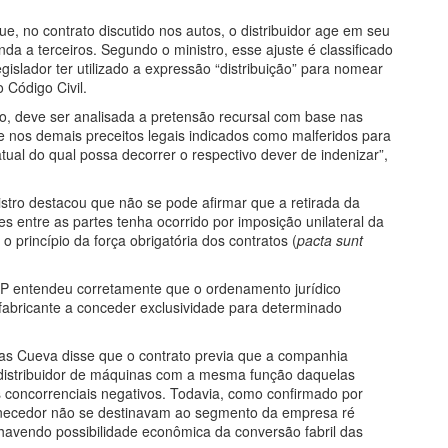
ue, no contrato discutido nos autos, o distribuidor age em seu
da a terceiros. Segundo o ministro, esse ajuste é classificado
egislador ter utilizado a expressão “distribuição” para nomear
 Código Civil.
co, deve ser analisada a pretensão recursal com base nas
 e nos demais preceitos legais indicados como malferidos para
ual do qual possa decorrer o respectivo dever de indenizar”,
stro destacou que não se pode afirmar que a retirada da
es entre as partes tenha ocorrido por imposição unilateral da
 princípio da força obrigatória dos contratos (
pacta sunt
SP entendeu corretamente que o ordenamento jurídico
 fabricante a conceder exclusividade para determinado
Bôas Cueva disse que o contrato previa que a companhia
vo distribuidor de máquinas com a mesma função daquelas
os concorrenciais negativos. Todavia, como confirmado por
ornecedor não se destinavam ao segmento da empresa ré
 havendo possibilidade econômica da conversão fabril das