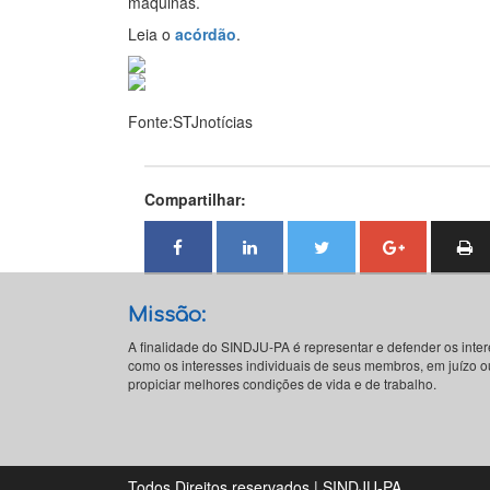
máquinas.
Leia o
acórdão
.
Fonte:STJnotícias
Compartilhar:
Missão:
A finalidade do SINDJU-PA é representar e defender os inte
como os interesses individuais de seus membros, em juízo ou
propiciar melhores condições de vida e de trabalho.
Todos Direitos reservados | SINDJU-PA