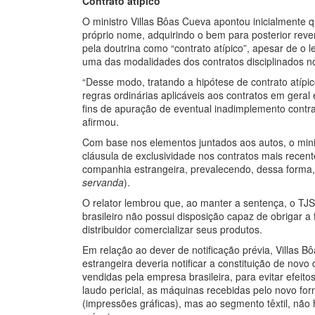
Contrato atípico
O ministro Villas Bôas Cueva apontou inicialmente q
próprio nome, adquirindo o bem para posterior reven
pela doutrina como “contrato atípico”, apesar de o l
uma das modalidades dos contratos disciplinados no
“Desse modo, tratando a hipótese de contrato atípi
regras ordinárias aplicáveis aos contratos em geral
fins de apuração de eventual inadimplemento contrat
afirmou.
Com base nos elementos juntados aos autos, o mini
cláusula de exclusividade nos contratos mais recent
companhia estrangeira, prevalecendo, dessa forma, o
servanda
).
O relator lembrou que, ao manter a sentença, o TJ
brasileiro não possui disposição capaz de obrigar a
distribuidor comercializar seus produtos.
Em relação ao dever de notificação prévia, Villas 
estrangeira deveria notificar a constituição de no
vendidas pela empresa brasileira, para evitar efeit
laudo pericial, as máquinas recebidas pelo novo f
(impressões gráficas), mas ao segmento têxtil, não