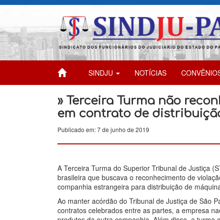
SINDJU
NOTÍCIAS
CONVÊNIO
» Terceira Turma não recon
em contrato de distribuiç
Publicado em: 7 de junho de 2019
A Terceira Turma do Superior Tribunal de Justiça 
brasileira que buscava o reconhecimento de violaç
companhia estrangeira para distribuição de máquin
Ao manter acórdão do Tribunal de Justiça de São P
contratos celebrados entre as partes, a empresa nac
produtos da outra companhia. Além disso, a turma c