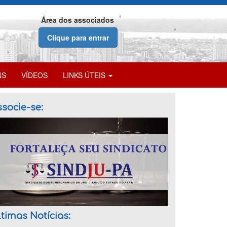
Área dos associados
Clique para entrar
NS
VÍDEOS
LINKS ÚTEIS
socie-se:
timas Notícias: