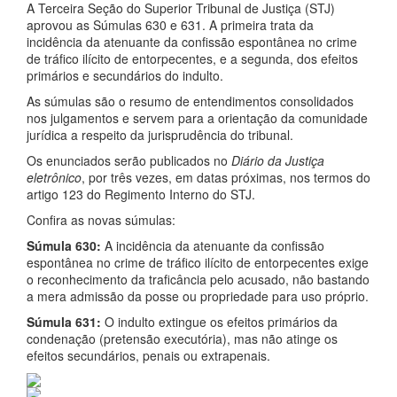
A Terceira Seção do Superior Tribunal de Justiça (STJ)
aprovou as Súmulas 630 e 631. A primeira trata da
incidência da atenuante da confissão espontânea no crime
de tráfico ilícito de entorpecentes, e a segunda, dos efeitos
primários e secundários do indulto.
As súmulas são o resumo de entendimentos consolidados
nos julgamentos e servem para a orientação da comunidade
jurídica a respeito da jurisprudência do tribunal.
Os enunciados serão publicados no
Diário da Justiça
eletrônico
, por três vezes, em datas próximas, nos termos do
artigo 123 do Regimento Interno do STJ.
Confira as novas súmulas:
Súmula 630:
A incidência da atenuante da confissão
espontânea no crime de tráfico ilícito de entorpecentes exige
o reconhecimento da traficância pelo acusado, não bastando
a mera admissão da posse ou propriedade para uso próprio.
Súmula 631:
O indulto extingue os efeitos primários da
condenação (pretensão executória), mas não atinge os
efeitos secundários, penais ou extrapenais.