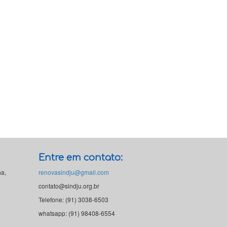
Entre em contato:
ha,
renovasindju@gmail.com
contato@sindju.org.br
Telefone: (91) 3038-6503
whatsapp: (91) 98408-6554