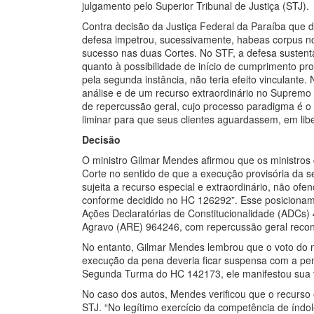
julgamento pelo Superior Tribunal de Justiça (STJ).
Contra decisão da Justiça Federal da Paraíba que d
defesa impetrou, sucessivamente, habeas corpus no
sucesso nas duas Cortes. No STF, a defesa susten
quanto à possibilidade de início de cumprimento pr
pela segunda instância, não teria efeito vinculante.
análise e de um recurso extraordinário no Suprem
de repercussão geral, cujo processo paradigma é 
liminar para que seus clientes aguardassem, em lib
Decisão
O ministro Gilmar Mendes afirmou que os ministros
Corte no sentido de que a execução provisória da 
sujeita a recurso especial e extraordinário, não ofe
conforme decidido no HC 126292”. Esse posicioname
Ações Declaratórias de Constitucionalidade (ADCs)
Agravo (ARE) 964246, com repercussão geral reconh
No entanto, Gilmar Mendes lembrou que o voto do min
execução da pena deveria ficar suspensa com a pen
Segunda Turma do HC 142173, ele manifestou sua t
No caso dos autos, Mendes verificou que o recurso 
STJ. “No legítimo exercício da competência de índole