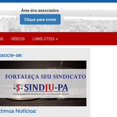
Área dos associados
Clique para entrar
NS
VÍDEOS
LINKS ÚTEIS
socie-se:
timas Notícias: