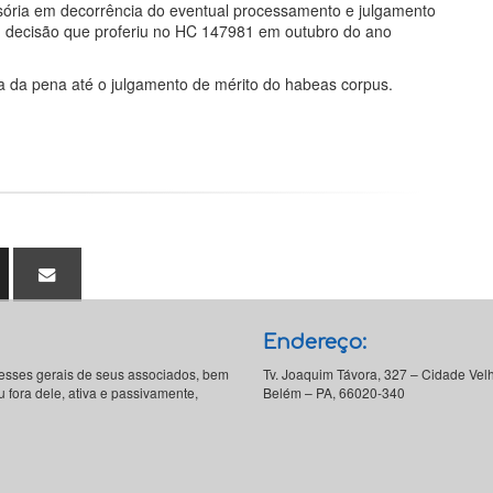
sória em decorrência do eventual processamento e julgamento
ou decisão que proferiu no HC 147981 em outubro do ano
a da pena até o julgamento de mérito do habeas corpus.
Endereço:
resses gerais de seus associados, bem
Tv. Joaquim Távora, 327 – Cidade Vel
 fora dele, ativa e passivamente,
Belém – PA, 66020-340