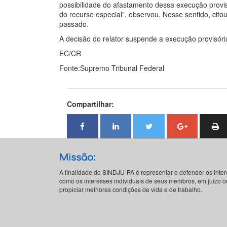
possibilidade do afastamento dessa execução provi
do recurso especial”, observou. Nesse sentido, cit
passado.
A decisão do relator suspende a execução provisóri
EC/CR
Fonte:Supremo Tribunal Federal
Compartilhar:
Missão:
A finalidade do SINDJU-PA é representar e defender os inte
como os interesses individuais de seus membros, em juízo ou
propiciar melhores condições de vida e de trabalho.