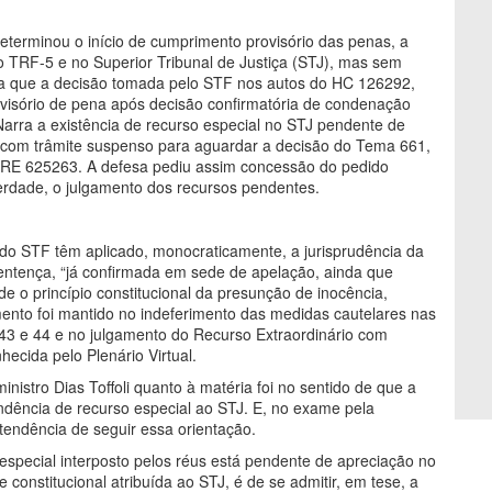
eterminou o início de cumprimento provisório das penas, a
 TRF-5 e no Superior Tribunal de Justiça (STJ), mas sem
ta que a decisão tomada pelo STF nos autos do HC 126292,
ovisório de pena após decisão confirmatória de condenação
 Narra a existência de recurso especial no STJ pendente de
o com trâmite suspenso para aguardar a decisão do Tema 661,
o RE 625263. A defesa pediu assim concessão do pedido
erdade, o julgamento dos recursos pendentes.
 do STF têm aplicado, monocraticamente, a jurisprudência da
sentença, “já confirmada em sede de apelação, ainda que
nde o princípio constitucional da presunção de inocência,
nto foi mantido no indeferimento das medidas cautelares nas
 43 e 44 e no julgamento do Recurso Extraordinário com
ecida pelo Plenário Virtual.
istro Dias Toffoli quanto à matéria foi no sentido de que a
dência de recurso especial ao STJ. E, no exame pela
endência de seguir essa orientação.
especial interposto pelos réus está pendente de apreciação no
 constitucional atribuída ao STJ, é de se admitir, em tese, a