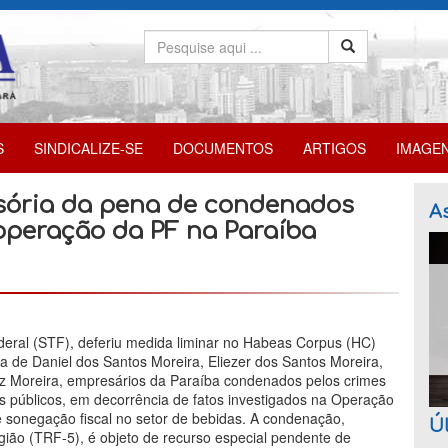
S
SINDICALIZE-SE
DOCUMENTOS
ARTIGOS
IMAGE
sória da pena de condenados
As
operação da PF na Paraíba
eral (STF), deferiu medida liminar no Habeas Corpus (HC)
 de Daniel dos Santos Moreira, Eliezer dos Santos Moreira,
az Moreira, empresários da Paraíba condenados pelos crimes
eis públicos, em decorrência de fatos investigados na Operação
e sonegação fiscal no setor de bebidas. A condenação,
Úl
gião (TRF-5), é objeto de recurso especial pendente de