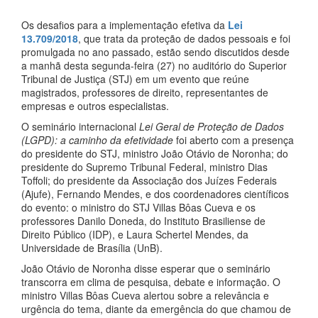
Os desafios para a implementação efetiva da
Lei
13.709/2018
, que trata da proteção de dados pessoais e foi
promulgada no ano passado, estão sendo discutidos desde
a manhã desta segunda-feira (27) no auditório do Superior
Tribunal de Justiça (STJ) em um evento que reúne
magistrados, professores de direito, representantes de
empresas e outros especialistas.
O seminário internacional
Lei Geral de Proteção de Dados
(LGPD): a caminho da efetividade
foi aberto com a presença
do presidente do STJ, ministro João Otávio de Noronha; do
presidente do Supremo Tribunal Federal, ministro Dias
Toffoli; do presidente da Associação dos Juízes Federais
(Ajufe), Fernando Mendes, e dos coordenadores científicos
do evento: o ministro do STJ Villas Bôas Cueva e os
professores Danilo Doneda, do Instituto Brasiliense de
Direito Público (IDP), e Laura Schertel Mendes, da
Universidade de Brasília (UnB).
João Otávio de Noronha disse esperar que o seminário
transcorra em clima de pesquisa, debate e informação. O
ministro Villas Bôas Cueva alertou sobre a relevância e
urgência do tema, diante da emergência do que chamou de