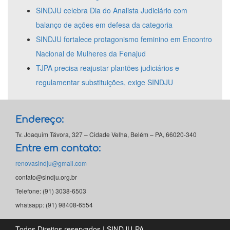
SINDJU celebra Dia do Analista Judiciário com
balanço de ações em defesa da categoria
SINDJU fortalece protagonismo feminino em Encontro
Nacional de Mulheres da Fenajud
TJPA precisa reajustar plantões judiciários e
regulamentar substituições, exige SINDJU
Endereço:
Tv. Joaquim Távora, 327 – Cidade Velha, Belém – PA, 66020-340
Entre em contato:
renovasindju@gmail.com
contato@sindju.org.br
Telefone: (91) 3038-6503
whatsapp: (91) 98408-6554
Todos Direitos reservados | SINDJU-PA