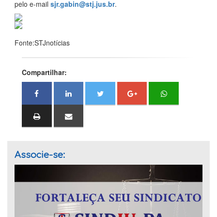
pelo e-mail
sjr.gabin@stj.jus.br
.
Fonte:STJnotícias
Compartilhar:
Associe-se: