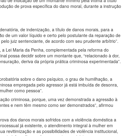
não de indicação de um montante mínimo pela vítima a título
dução de prova específica do dano moral, durante a instrução
denatória, de indenização, a título de danos morais, para a
ão de um valor líquido e certo pelo postulante da reparação de
elo juiz sentenciante, de acordo com seu prudente arbítrio”.
, a Lei Maria da Penha, complementada pela reforma do
inal possa decidir sobre um montante que, “relacionado à dor,
mensuração, deriva da própria prática criminosa experimentada”.
 probatória sobre o dano psíquico, o grau de humilhação, a
iminosa empregada pelo agressor já está imbuída de desonra,
 mulher como pessoa”.
utação criminosa, porque, uma vez demonstrada a agressão à
identes e nem têm mesmo como ser demonstrados”, afirmou
rova dos danos morais sofridos com a violência doméstica a
rocessual já existente, o atendimento integral à mulher em
ua revitimização e as possibilidades de violência institucional,