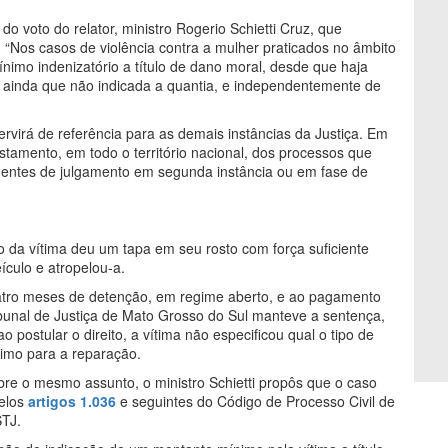
do voto do relator, ministro Rogerio Schietti Cruz, que
 “Nos casos de violência contra a mulher praticados no âmbito
mínimo indenizatório a título de dano moral, desde que haja
 ainda que não indicada a quantia, e independentemente de
ervirá de referência para as demais instâncias da Justiça. Em
stamento, em todo o território nacional, dos processos que
entes de julgamento em segunda instância ou em fase de
da vítima deu um tapa em seu rosto com força suficiente
ículo e atropelou-a.
uatro meses de detenção, em regime aberto, e ao pagamento
ibunal de Justiça de Mato Grosso do Sul manteve a sentença,
 postular o direito, a vítima não especificou qual o tipo de
nimo para a reparação.
bre o mesmo assunto, o ministro Schietti propôs que o caso
pelos
artigos 1.036
e seguintes do Código de Processo Civil de
STJ.