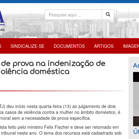
S
SINDICALIZE-SE
DOCUMENTOS
ARTIGOS
IMAGE
 de prova na indenização de
As
iolência doméstica
J) deu início nesta quarta-feira (13) ao julgamento de dois
os casos de violência contra a mulher no âmbito doméstico, é
 moral sem a necessidade de prova específica.
sta feito pelo ministro Felix Fischer e deve ser retomado em
Úl
 tribunal neste ano. O tema dos recursos está cadastrado sob