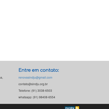
Entre em contato:
ha,
renovasindju@gmail.com
contato@sindju.org.br
Telefone: (91) 3038-6503
whatsapp: (91) 98408-6554