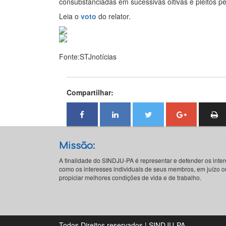
consubstanciadas em sucessivas oitivas e pleitos pe
Leia o
voto
do relator.
Fonte:STJnotícias
Compartilhar:
Missão:
A finalidade do SINDJU-PA é representar e defender os inte
como os interesses individuais de seus membros, em juízo ou
propiciar melhores condições de vida e de trabalho.
Todos Direitos reservados | SINDJU-PA