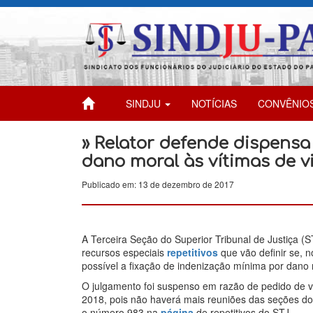
SINDJU
NOTÍCIAS
CONVÊNIO
» Relator defende dispensa
dano moral às vítimas de v
Publicado em: 13 de dezembro de 2017
A Terceira Seção do Superior Tribunal de Justiça (ST
recursos especiais
repetitivos
que vão definir se, n
possível a fixação de indenização mínima por dano
O julgamento foi suspenso em razão de pedido de vi
2018, pois não haverá mais reuniões das seções do
o número 983 na
página
de repetitivos do STJ.