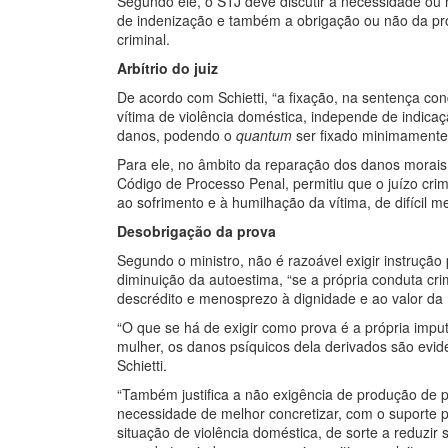
Segundo ele, o STJ deve discutir a necessidade ou 
de indenização e também a obrigação ou não da pro
criminal.
Arbítrio do juiz
De acordo com Schietti, “a fixação, na sentença con
vítima de violência doméstica, independe de indicaç
danos, podendo o
quantum
ser fixado minimamente p
Para ele, no âmbito da reparação dos danos morais
Código de Processo Penal, permitiu que o juízo crim
ao sofrimento e à humilhação da vítima, de difícil 
Desobrigação da prova
Segundo o ministro, não é razoável exigir instrução
diminuição da autoestima, “se a própria conduta cr
descrédito e menosprezo à dignidade e ao valor da
“O que se há de exigir como prova é a própria imp
mulher, os danos psíquicos dela derivados são ev
Schietti.
“Também justifica a não exigência de produção de p
necessidade de melhor concretizar, com o suporte p
situação de violência doméstica, de sorte a reduzir s