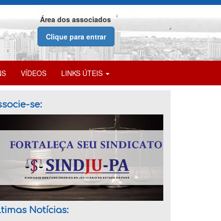
Área dos associados
Clique para entrar
NS
VÍDEOS
LINKS ÚTEIS
socie-se:
timas Notícias: