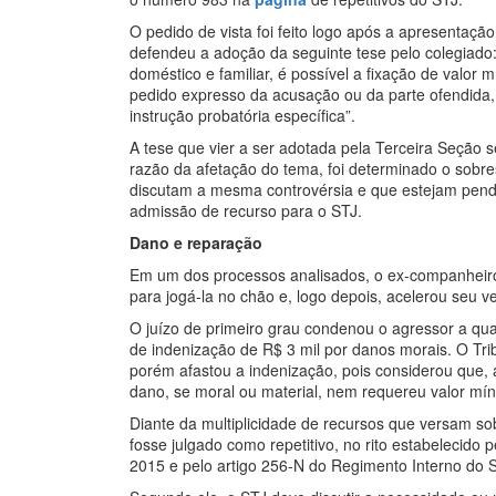
O pedido de vista foi feito logo após a apresentação 
defendeu a adoção da seguinte tese pelo colegiado:
doméstico e familiar, é possível a fixação de valor 
pedido expresso da acusação ou da parte ofendida,
instrução probatória específica”.
A tese que vier a ser adotada pela Terceira Seção s
razão da afetação do tema, foi determinado o sobre
discutam a mesma controvérsia e que estejam pend
admissão de recurso para o STJ.
Dano e reparação
Em um dos processos analisados, o ex-companheiro 
para jogá-la no chão e, logo depois, acelerou seu ve
O juízo de primeiro grau condenou o agressor a q
de indenização de R$ 3 mil por danos morais. O Tr
porém afastou a indenização, pois considerou que, ao
dano, se moral ou material, nem requereu valor mí
Diante da multiplicidade de recursos que versam so
fosse julgado como repetitivo, no rito estabelecido 
2015 e pelo artigo 256-N do Regimento Interno do 