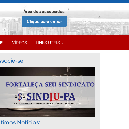
Área dos associados
Clique para entrar
NS
VÍDEOS
LINKS ÚTEIS
socie-se:
timas Notícias: