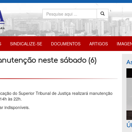
S
SINDICALIZE-SE
DOCUMENTOS
ARTIGOS
IMAGE
anutenção neste sábado (6)
As
cação do Superior Tribunal de Justiça realizará manutenção
14h às 22h.
r indisponíveis.
Úl