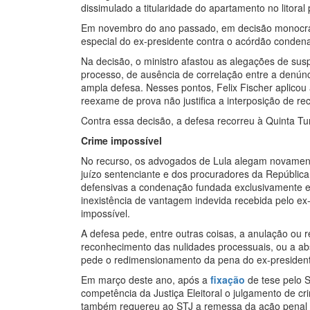
dissimulado a titularidade do apartamento no litoral 
Em novembro do ano passado, em decisão monocráti
especial do ex-presidente contra o acórdão conden
Na decisão, o ministro afastou as alegações de susp
processo, de ausência de correlação entre a denúnci
ampla defesa. Nesses pontos, Felix Fischer aplicou
reexame de prova não justifica a interposição de rec
Contra essa decisão, a defesa recorreu à Quinta T
Crime impossível
No recurso, os advogados de Lula alegam novament
juízo sentenciante e dos procuradores da Repúbli
defensivas a condenação fundada exclusivamente e
inexistência de vantagem indevida recebida pelo ex-
impossível.
A defesa pede, entre outras coisas, a anulação ou
reconhecimento das nulidades processuais, ou a abs
pede o redimensionamento da pena do ex-presidente
Em março deste ano, após a
fixação
de tese pelo S
competência da Justiça Eleitoral o julgamento de cr
também requereu ao STJ a remessa da ação penal co