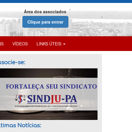
Área dos associados
Clique para entrar
NS
VÍDEOS
LINKS ÚTEIS
socie-se:
timas Notícias: