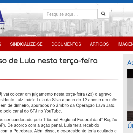
S
SINDICALIZE-SE
DOCUMENTOS
ARTIGOS
IMAGE
o de Lula nesta terça-feira
As
) vai colocar em julgamento nesta terça-feira (23) o agravo
sidente Luiz Inácio Lula da Silva à pena de 12 anos e um mês
agem de dinheiro, apurados no âmbito da Operação Lava Jato.
vo pelo canal do STJ no YouTube.
ós ser condenado pelo Tribunal Regional Federal da 4ª Região
SP). De acordo com a ação penal, Lula teria recebido
Úl
om a Petrobras. Além disso, o ex-presidente teria ocultado e