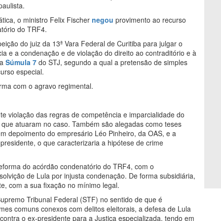
paulista.
ca, o ministro Felix Fischer
negou
provimento ao recurso
atório do TRF4.
eição do juiz da 13ª Vara Federal de Curitiba para julgar o
a e a condenação e de violação do direito ao contraditório e à
 a
Súmula 7
do STJ, segundo a qual a pretensão de simples
urso especial.
urma com o agravo regimental.
e violação das regras de competência e imparcialidade do
ca que atuaram no caso. Também são alegadas como teses
m depoimento do empresário Léo Pinheiro, da OAS, e a
presidente, o que caracterizaria a hipótese de crime
 reforma do acórdão condenatório do TRF4, com o
olvição de Lula por injusta condenação. De forma subsidiária,
, com a sua fixação no mínimo legal.
upremo Tribunal Federal (STF) no sentido de que é
imes comuns conexos com delitos eleitorais, a defesa de Lula
ntra o ex-presidente para a Justiça especializada, tendo em