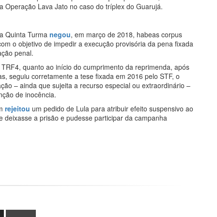
la Operação Lava Jato no caso do tríplex do Guarujá.
 a Quinta Turma
negou
, em março de 2018, habeas corpus
com o objetivo de impedir a execução provisória da pena fixada
ação penal.
o TRF4, quanto ao início do cumprimento da reprimenda, após
ias, seguiu corretamente a tese fixada em 2016 pelo STF, o
ão – ainda que sujeita a recurso especial ou extraordinário –
nção de inocência.
ém
rejeitou
um pedido de Lula para atribuir efeito suspensivo ao
ele deixasse a prisão e pudesse participar da campanha