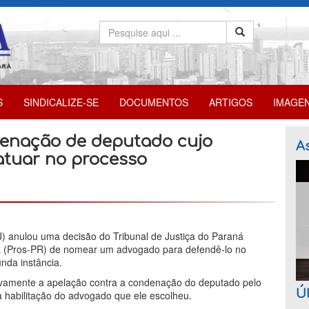
S
SINDICALIZE-SE
DOCUMENTOS
ARTIGOS
IMAGE
denação de deputado cujo
As
atuar no processo
J) anulou uma decisão do Tribunal de Justiça do Paraná
a (Pros-PR) de nomear um advogado para defendê-lo no
nda instância.
 novamente a apelação contra a condenação do deputado pelo
Úl
a habilitação do advogado que ele escolheu.