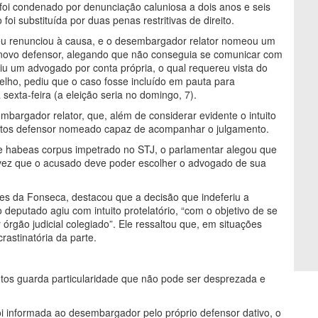
oi condenado por denunciação caluniosa a dois anos e seis
i substituída por duas penas restritivas de direito.
éu renunciou à causa, e o desembargador relator nomeou um
novo defensor, alegando que não conseguia se comunicar com
uiu um advogado por conta própria, o qual requereu vista do
elho, pediu que o caso fosse incluído em pauta para
exta-feira (a eleição seria no domingo, 7).
bargador relator, que, além de considerar evidente o intuito
 autos defensor nomeado capaz de acompanhar o julgamento.
 habeas corpus impetrado no STJ, o parlamentar alegou que
 vez que o acusado deve poder escolher o advogado de sua
res da Fonseca, destacou que a decisão que indeferiu a
 deputado agiu com intuito protelatório, “com o objetivo de se
rgão judicial colegiado”. Ele ressaltou que, em situações
rastinatória da parte.
autos guarda particularidade que não pode ser desprezada e
 foi informada ao desembargador pelo próprio defensor dativo, o