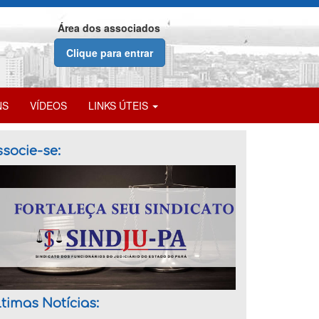
Área dos associados
Clique para entrar
NS
VÍDEOS
LINKS ÚTEIS
socie-se:
timas Notícias: