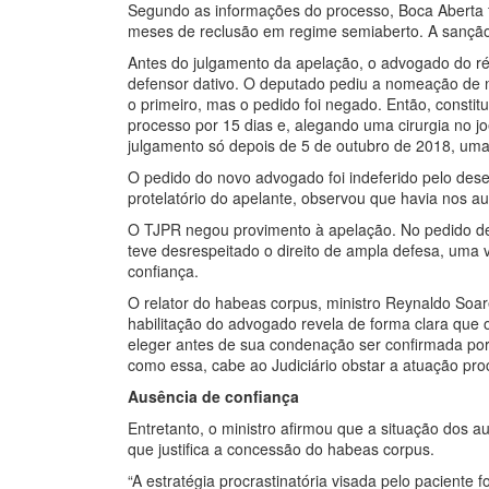
Segundo as informações do processo, Boca Aberta f
meses de reclusão em regime semiaberto. A sanção fo
Antes do julgamento da apelação, o advogado do r
defensor dativo. O deputado pediu a nomeação de 
o primeiro, mas o pedido foi negado. Então, constit
processo por 15 dias e, alegando uma cirurgia no jo
julgamento só depois de 5 de outubro de 2018, uma s
O pedido do novo advogado foi indeferido pelo desem
protelatório do apelante, observou que havia nos
O TJPR negou provimento à apelação. No pedido de
teve desrespeitado o direito de ampla defesa, uma
confiança.
O relator do habeas corpus, ministro Reynaldo Soa
habilitação do advogado revela de forma clara que o
eleger antes de sua condenação ser confirmada por ó
como essa, cabe ao Judiciário obstar a atuação proc
Ausência de confiança
Entretanto, o ministro afirmou que a situação dos 
que justifica a concessão do habeas corpus.
“A estratégia procrastinatória visada pelo paciente