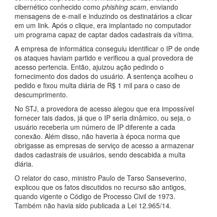
cibernético conhecido como
phishing scam
, enviando
mensagens de e-mail e induzindo os destinatários a clicar
em um link. Após o clique, era implantado no computador
um programa capaz de captar dados cadastrais da vítima.
A empresa de informática conseguiu identificar o IP de onde
os ataques haviam partido e verificou a qual provedora de
acesso pertencia. Então, ajuizou ação pedindo o
fornecimento dos dados do usuário. A sentença acolheu o
pedido e fixou multa diária de R$ 1 mil para o caso de
descumprimento.
No STJ, a provedora de acesso alegou que era impossível
fornecer tais dados, já que o IP seria dinâmico, ou seja, o
usuário receberia um número de IP diferente a cada
conexão. Além disso, não haveria à época norma que
obrigasse as empresas de serviço de acesso a armazenar
dados cadastrais de usuários, sendo descabida a multa
diária.
O relator do caso, ministro Paulo de Tarso Sanseverino,
explicou que os fatos discutidos no recurso são antigos,
quando vigente o Código de Processo Civil de 1973.
Também não havia sido publicada a Lei 12.965/14.