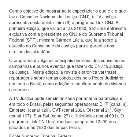
Com o objetivo de mostrar ao telespectador o que é e o que
faz o Conselho Nacional de Justiça (CNJ), a TV Justiça
apresenta nesta quinta-feira (9) o programa Link CNJ. A
primeira edição, que vai ao ar às 21h30, traz uma entrevista
exclusiva com a presidente do CNJ e do Supremo Tribunal
Federal (STF), ministra Cármen Lúcia, que fala sobre a
atuação do Conselho e da Justiça para a garantia dos
direitos dos cidadãos.
O programa divulga as principais decisões dos conselheiros,
campanhas e outros eventos que fazem do CNJ “a Justiça
da Justiça”. Nesta edição, a revista eletrônica vai trazer
reportagens sobre temas conduzidos pelo Poder Judiciário
em todo o Brasil, como adoção e monitoramento do sistema
carcerário.
A TV Justiça pode ser sintonizada por antena parabólica e,
em todo o Brasil, pelas seguintes operadoras: DHT (canal 6),
Embratel (canal 120), GVT (canal 232), Oi (canal 21), Sky
(canal 167), Star Sat (canal 27) e Telefônica (canal 691). O
programa Link CNJ terá reprises sempre às 12h30 dos
sábados e às 7h30 das terças-feiras.
Fonte:Supremo Tribunal Federal