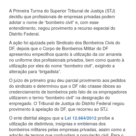
A Primeira Turma do Superior Tribunal de Justiça (STJ)
decidiu que profissionais de empresas privadas podem
adotar o nome de “bombeiro civil” e, com esse
entendimento, negou provimento a recurso especial do
Distrito Federal.
A ação foi ajuizada pelo Sindicato dos Bombeiros Civis do
DF, depois que o Corpo de Bombeiros Militar do DF
apresentou empecilhos quanto à utilização da cor amarela
no uniforme dos profissionais privados, bem como quanto à
utilização por eles do nome “bombeiro civil”, exigindo a
alteração para “brigadista”.
O juízo de primeiro grau deu parcial provimento aos pedidos
do sindicato e determinou que o DF não criasse óbices ao
credenciamento de bombeiros pelo fato de os empregadores
utilizarem o termo “bombeiro civil” na designação do
empregado. O Tribunal de Justiça do Distrito Federal negou
provimento à apelação do DF, que recorreu ao STJ.
O ente distrital alegou que a
Lei 12.664/2012
proíbe a
utilização de distintivos, insígnias e emblemas dos
bombeiros militares pelas empresas privadas, assim como a
adoção de termos que confundam a população civil. Para o