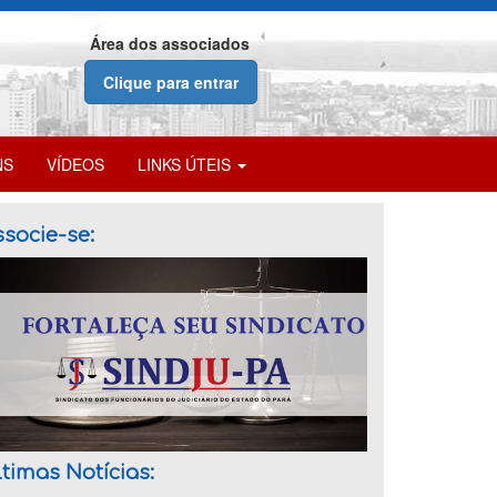
Área dos associados
Clique para entrar
NS
VÍDEOS
LINKS ÚTEIS
socie-se:
timas Notícias: