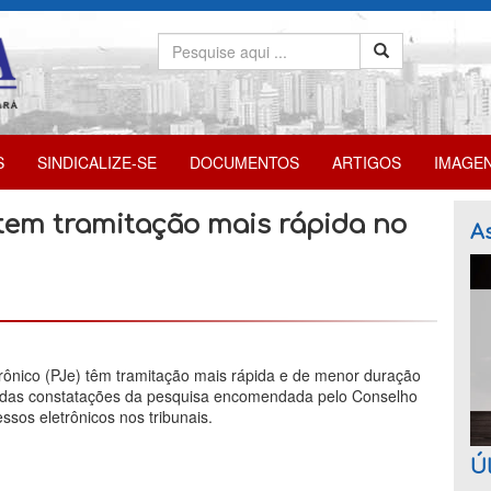
S
SINDICALIZE-SE
DOCUMENTOS
ARTIGOS
IMAGE
) tem tramitação mais rápida no
As
trônico (PJe) têm tramitação mais rápida e de menor duração
 das constatações da pesquisa encomendada pelo Conselho
sos eletrônicos nos tribunais.
Úl