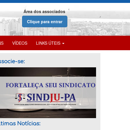
Área dos associados
Clique para entrar
NS
VÍDEOS
LINKS ÚTEIS
socie-se:
timas Notícias: