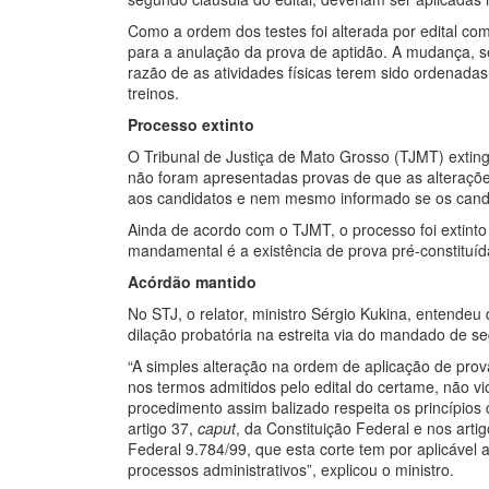
Como a ordem dos testes foi alterada por edital 
para a anulação da prova de aptidão. A mudança, s
razão de as atividades físicas terem sido ordenad
treinos.
Processo extinto
O Tribunal de Justiça de Mato Grosso (TJMT) extin
não foram apresentadas provas de que as alteraçõe
aos candidatos e nem mesmo informado se os candi
Ainda de acordo com o TJMT, o processo foi extint
mandamental é a existência de prova pré-constituída
Acórdão mantido
No STJ, o relator, ministro Sérgio Kukina, entendeu
dilação probatória na estreita via do mandado de se
“A simples alteração na ordem de aplicação de prov
nos termos admitidos pelo edital do certame, não vio
procedimento assim balizado respeita os princípios c
artigo 37,
caput
, da Constituição Federal e nos artigo
Federal 9.784/99, que esta corte tem por aplicável
processos administrativos”, explicou o ministro.