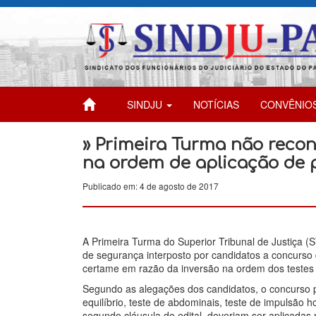
SINDJU
NOTÍCIAS
CONVÊNIO
» Primeira Turma não recon
na ordem de aplicação de p
Publicado em: 4 de agosto de 2017
A Primeira Turma do Superior Tribunal de Justiça 
de segurança interposto por candidatos a concurso 
certame em razão da inversão na ordem dos testes f
Segundo as alegações dos candidatos, o concurso pre
equilíbrio, teste de abdominais, teste de impulsão h
segundo cláusula do edital, deveriam ser aplicadas