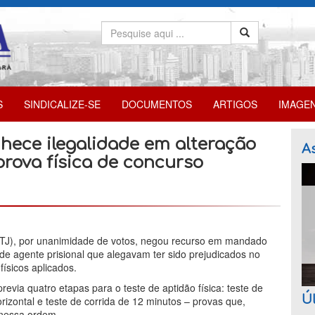
S
SINDICALIZE-SE
DOCUMENTOS
ARTIGOS
IMAGE
hece ilegalidade em alteração
As
rova física de concurso
(STJ), por unanimidade de votos, negou recurso em mandado
de agente prisional que alegavam ter sido prejudicados no
ísicos aplicados.
via quatro etapas para o teste de aptidão física: teste de
Úl
orizontal e teste de corrida de 12 minutos – provas que,
 nessa ordem.