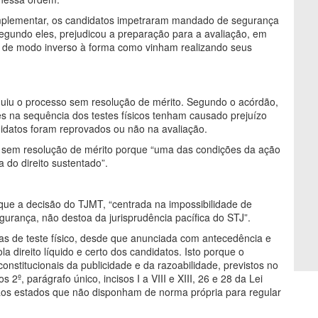
complementar, os candidatos impetraram mandado de segurança
egundo eles, prejudicou a preparação para a avaliação, em
as de modo inverso à forma como vinham realizando seus
guiu o processo sem resolução de mérito. Segundo o acórdão,
s na sequência dos testes físicos tenham causado prejuízo
datos foram reprovados ou não na avaliação.
o sem resolução de mérito porque “uma das condições da ação
 do direito sustentado”.
 que a decisão do TJMT, “centrada na impossibilidade de
gurança, não destoa da jurisprudência pacífica do STJ”.
as de teste físico, desde que anunciada com antecedência e
la direito líquido e certo dos candidatos. Isto porque o
onstitucionais da publicidade e da razoabilidade, previstos no
s 2º, parágrafo único, incisos I a VIII e XIII, 26 e 28 da Lei
 aos estados que não disponham de norma própria para regular