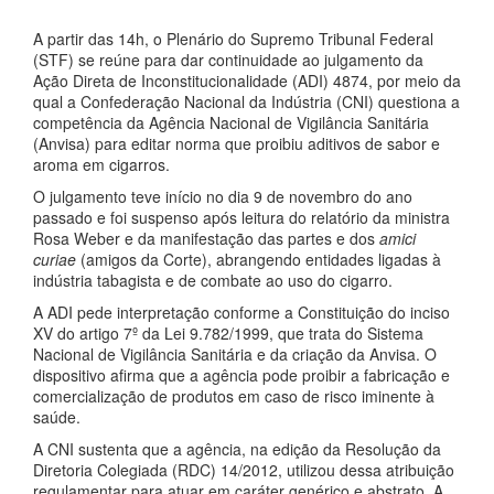
A partir das 14h, o Plenário do Supremo Tribunal Federal
(STF) se reúne para dar continuidade ao julgamento da
Ação Direta de Inconstitucionalidade (ADI) 4874, por meio da
qual a Confederação Nacional da Indústria (CNI) questiona a
competência da Agência Nacional de Vigilância Sanitária
(Anvisa) para editar norma que proibiu aditivos de sabor e
aroma em cigarros.
O julgamento teve início no dia 9 de novembro do ano
passado e foi suspenso após leitura do relatório da ministra
Rosa Weber e da manifestação das partes e dos
amici
curiae
(amigos da Corte), abrangendo entidades ligadas à
indústria tabagista e de combate ao uso do cigarro.
A ADI pede interpretação conforme a Constituição do inciso
XV do artigo 7º da Lei 9.782/1999, que trata do Sistema
Nacional de Vigilância Sanitária e da criação da Anvisa. O
dispositivo afirma que a agência pode proibir a fabricação e
comercialização de produtos em caso de risco iminente à
saúde.
A CNI sustenta que a agência, na edição da Resolução da
Diretoria Colegiada (RDC) 14/2012, utilizou dessa atribuição
regulamentar para atuar em caráter genérico e abstrato. A