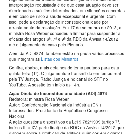
interpretação requisitada é de que essa atuação deve ser
direcionada a sujeitos determinados, em situações concretas
e em caso de risco à saúde excepcional e urgente. Com
isso, pede a declaração de inconstitucionalidade por
arrastamento da resolução. Em 17 de setembro de 2013, a
ministra Rosa Weber concedeu a liminar para suspender a
eficácia dos artigos 6º, 7º e 9º da RDC da Anvisa 14/2012
até o julgamento do caso pelo Plenário.
Além da ADI 4874, também estão na pauta vários processos
que integram as
Listas dos Ministros.
Confira, abaixo, mais detalhes do tema pautado para esta
quinta-feira (1º). O julgamento é transmitido em tempo real
pela TV Justiça, Rádio Justiça e no canal do STF no
YouTube. A sessão tem início às 14h.
Ação Direta de Inconstitucionalidade (ADI) 4874
Redatora: ministra Rosa Weber
Autor: Confederação Nacional da Indústria (CNI)
Interessados: Presidente da República e Congresso
Nacional
A ação questiona dispositivos da Lei 9.782/1999 (artigo 7º,
incisos III e XV, parte final) e da RDC da Anvisa 14/2012 que
dispõem sobre a proibição de aditivos químicos em cigarros.