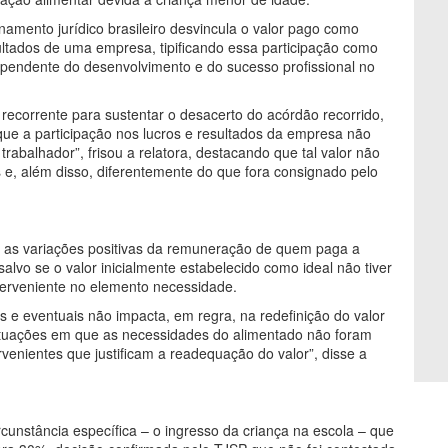
namento jurídico brasileiro desvincula o valor pago como
sultados de uma empresa, tipificando essa participação como
dependente do desenvolvimento e do sucesso profissional no
o recorrente para sustentar o desacerto do acórdão recorrido,
 que a participação nos lucros e resultados da empresa não
abalhador”, frisou a relatora, destacando que tal valor não
as e, além disso, diferentemente do que fora consignado pelo
re as variações positivas da remuneração de quem paga a
alvo se o valor inicialmente estabelecido como ideal não tiver
perveniente no elemento necessidade.
is e eventuais não impacta, em regra, na redefinição do valor
situações em que as necessidades do alimentado não foram
rvenientes que justificam a readequação do valor”, disse a
cunstância específica – o ingresso da criança na escola – que