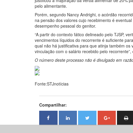
justificou a majoração da verba alimentar de 20% p
pelo alimentante.
Porém, segundo Nancy Andrighi, o acórdão recorrid
na pensão dos valores cujo recebimento é eventual
desempenho pessoal do genitor.
“A partir do contexto fático delineado pelo TJSP, v
vencimentos líquidos do recorrente é suficiente par
qual não há justificativa para que atinja também o
vinculação com o salário recebido pelo recorrente”, 
O número deste processo não é divulgado em razão 
Fonte:STJnotícias
Compartilhar: