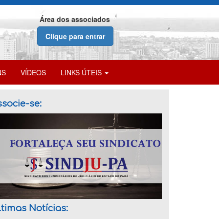
Área dos associados
Clique para entrar
NS
VÍDEOS
LINKS ÚTEIS
socie-se:
timas Notícias: