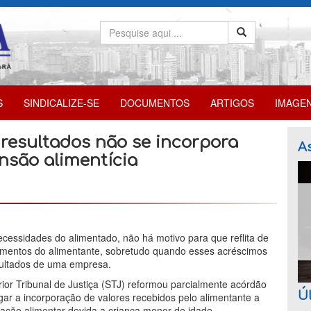
S
SINDICALIZE-SE
DOCUMENTOS
ARTIGOS
IMAGE
 resultados não se incorpora
As
nsão alimentícia
ecessidades do alimentado, não há motivo para que reflita de
imentos do alimentante, sobretudo quando esses acréscimos
esultados de uma empresa.
or Tribunal de Justiça (STJ) reformou parcialmente acórdão
Úl
gar a incorporação de valores recebidos pelo alimentante a
stação alimentar devida a criança menor de idade.