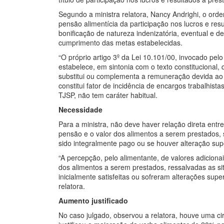
Segundo a ministra relatora, Nancy Andrighi, o orde
pensão alimentícia da participação nos lucros e re
bonificação de natureza indenizatória, eventual e 
cumprimento das metas estabelecidas.
“O próprio artigo 3º da Lei 10.101/00, invocado pel
estabelece, em sintonia com o texto constitucional,
substitui ou complementa a remuneração devida ao tr
constitui fator de incidência de encargos trabalhist
TJSP, não tem caráter habitual.
Necessidade
Para a ministra, não deve haver relação direta ent
pensão e o valor dos alimentos a serem prestados, s
sido integralmente pago ou se houver alteração su
“A percepção, pelo alimentante, de valores adiciona
dos alimentos a serem prestados, ressalvadas as 
inicialmente satisfeitas ou sofreram alterações supe
relatora.
Aumento justificado
No caso julgado, observou a relatora, houve uma cir