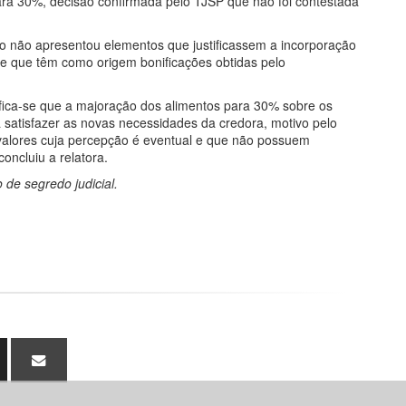
ara 30%, decisão confirmada pelo TJSP que não foi contestada
o não apresentou elementos que justificassem a incorporação
 e que têm como origem bonificações obtidas pelo
erifica-se que a majoração dos alimentos para 30% sobre os
a satisfazer as novas necessidades da credora, motivo pelo
s valores cuja percepção é eventual e que não possuem
concluiu a relatora.
de segredo judicial.