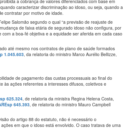
 proibida a cobrança de valores diferenciados com base em
, quando caracterizar discriminação ao idoso, ou seja, quando a
 de contratar por motivo de idade.
 Felipe Salomão segundo o qual “a previsão de reajuste de
udança de faixa etária de segurado idoso não configura, por
de com a boa-fé objetiva e a equidade ser aferida em cada caso
icado até mesmo nos contratos de plano de saúde formados
p 1.045.603
, da relatoria do ministro Marco Aurélio Bellizze,
ibilidade de pagamento das custas processuais ao final do
te às ações referentes a interesses difusos, coletivos e
sp 625.324
, de relatoria da ministra Regina Helena Costa,
AREsp 645.393
, de relatoria do ministro Mauro Campbell
isão do artigo 88 do estatuto, não é necessário o
 ações em que o idoso está envolvido. O caso tratava de uma