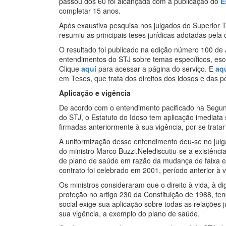
passou dos 60 foi alcançada com a publicação do
E
completar 15 anos.
Após exaustiva pesquisa nos julgados do Superior Tr
resumiu as principais teses jurídicas adotadas pela 
O resultado foi publicado na edição número 100 de
entendimentos do STJ sobre temas específicos, esco
Clique
aqui
para acessar a página do serviço. E
aq
em Teses, que trata dos direitos dos idosos e das p
Aplicação e vigência
De acordo com o entendimento pacificado na Segun
do STJ, o Estatuto do Idoso tem aplicação imediata 
firmadas anteriormente à sua vigência, por se trata
A uniformização desse entendimento deu-se no ju
do ministro Marco Buzzi.Nelediscutiu-se a existênc
de plano de saúde em razão da mudança de faixa e
contrato foi celebrado em 2001, período anterior à v
Os ministros consideraram que o direito à vida, à 
proteção no artigo 230 da Constituição de 1988, ten
social exige sua aplicação sobre todas as relações ju
sua vigência, a exemplo do plano de saúde.