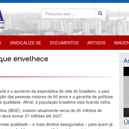
S
SINDICALIZE-SE
DOCUMENTOS
ARTIGOS
IMAGE
 que envelhece
As
ia e o aumento da expectativa de vida do brasileiro, o país
ção das pessoas maiores de 60 anos e a garantia de políticas
ualidade. Afinal, a população brasileira está ficando velha.
ística (IBGE), existem atualmente cerca de 26 milhões de
e deve somar 37 milhões até 2027.
Úl
ais qualidade – e mais direitos assegurados – para quem já