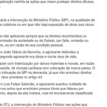
licação restrita às ações que visam proteger direitos difusos,
.
ria a intervenção do Ministério Público (MP), na qualidade de
os coletivos ou em que não haja exposição de idoso aos riscos
so são aplicáveis sempre que os direitos reconhecidos no
omissão da sociedade ou do Estado, por falta, omissão ou
nto, ou em razão de sua condição pessoal.
stro João Otávio de Noronha, a agravante defendeu a
 segunda agravante era idosa e corria risco de vida.
azer com indenização por danos materiais e morais, em razão
e saúde, de cirurgia cardíaca com colocação de marca passo. O
 intimação do MP na demanda, já que não envolveu direitos
 risco previstas no artigo 43.
stro Luis Felipe Salomão, a agravante suscitou nulidade do
nos autos que envolviam pessoa idosa que faleceu por
ório, depois da alta médica, mas foi tecnicamente classificada
do STJ, a intervenção do Ministério Público nas ações que