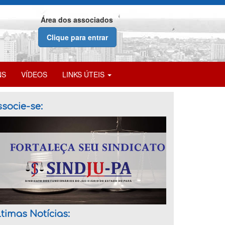
Área dos associados
Clique para entrar
NS
VÍDEOS
LINKS ÚTEIS
socie-se:
timas Notícias: