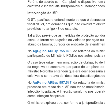
Porém, de acordo com Campbell, o dispositivo tem ap
coletivos e individuais indisponíveis ou homogêneos
Intervenção do MP
O STJ pacificou o entendimento de que é desnecessá
fiscal da lei, em demandas que não envolvam direit
previstos no artigo 43 do estatuto.
Tal artigo prevê que as medidas de proteção ao ido
estatuto forem ameaçados ou violados por ação ou 
abuso da família, curador ou entidade de atendime
No
AgRg no AREsp 755.993
, de relatoria do mini
participação do Ministério Público nos autos, pois a
O caso teve origem em uma ação de obrigação de f
da negativa de cobertura, por parte de um plano d
ministro Noronha entendeu que era desnecessária a
coletivos e se tratava de idoso fora das situações de
No
AgRg no AREsp 557.517
, da relatoria do mini
processo em razão de o MP não ter se manifestado 
infecção hospitalar. A infecção surgiu no pós-operat
como infecção hospitalar.
O ministro explicou que, conforme a jurisprudência 