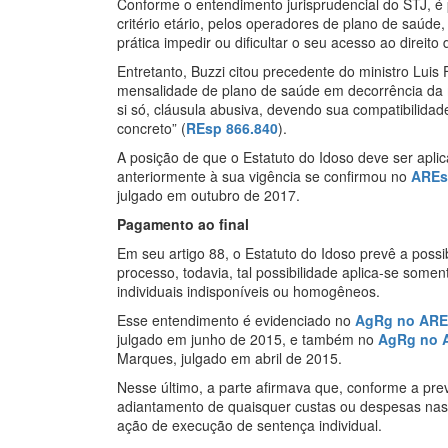
Conforme o entendimento jurisprudencial do STJ, é
critério etário, pelos operadores de plano de saúde
prática impedir ou dificultar o seu acesso ao direito
Entretanto, Buzzi citou precedente do ministro Luis
mensalidade de plano de saúde em decorrência da m
si só, cláusula abusiva, devendo sua compatibilida
concreto” (
REsp 866.840
).
A posição de que o Estatuto do Idoso deve ser apl
anteriormente à sua vigência se confirmou no
AREs
julgado em outubro de 2017.
Pagamento ao final
Em seu artigo 88, o Estatuto do Idoso prevê a poss
processo, todavia, tal possibilidade aplica-se somen
individuais indisponíveis ou homogêneos.
Esse entendimento é evidenciado no
AgRg no
ARE
julgado em junho de 2015, e também no
AgRg no 
Marques, julgado em abril de 2015.
Nesse último, a parte afirmava que, conforme a prev
adiantamento de quaisquer custas ou despesas nas
ação de execução de sentença individual.