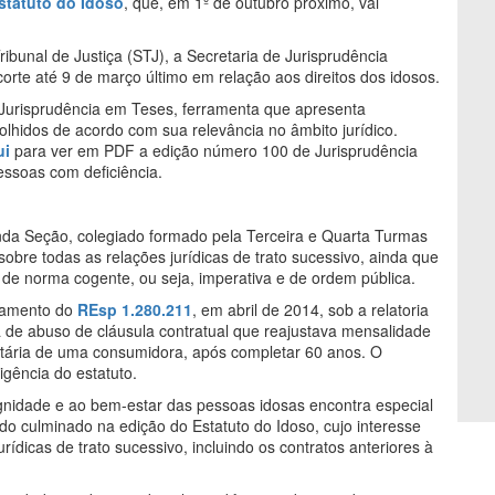
statuto do Idoso
, que, em 1º de outubro próximo, vai
ibunal de Justiça (STJ), a Secretaria de Jurisprudência
corte até 9 de março último em relação aos direitos dos idosos.
 Jurisprudência em Teses, ferramenta que apresenta
lhidos de acordo com sua relevância no âmbito jurídico.
ui
para ver em PDF a edição número 100 de Jurisprudência
essoas com deficiência.
da Seção, colegiado formado pela Terceira e Quarta Turmas
sobre todas as relações jurídicas de trato sucessivo, ainda que
r de norma cogente, ou seja, imperativa e de ordem pública.
lgamento do
REsp 1.280.211
, em abril de 2014, sob a relatoria
ia de abuso de cláusula contratual que reajustava mensalidade
tária de uma consumidora, após completar 60 anos. O
igência do estatuto.
dignidade e ao bem-estar das pessoas idosas encontra especial
do culminado na edição do Estatuto do Idoso, cujo interesse
rídicas de trato sucessivo, incluindo os contratos anteriores à