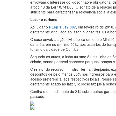
envolvam o interesse do idoso “não é obrigatória, d
artigo 43 da Lei 10.741/03. O só fato de a relação 
suficiente para caracterizar a relevância social a exi
Lazer e turismo
Ao julgar o
REsp 1.512.087
, em fevereiro de 2016,
diretamente vinculado ao lazer, o idoso faz jus à be
O caso envolvia ação civil pública em que o Ministé
da tarifa, em no mínimo 50%, aos usuários do trans
turismo da cidade de Curitiba.
Segundo os autos, a linha turismo é uma linha de ôni
cidade, sendo possível conhecer parques, praças e 
O relator do recurso, ministro Herman Benjamin, exp
descontos de pelo menos 50% nos ingressos para eve
acesso preferencial aos respectivos locais. Nesse se
diretamente ligado ao lazer, “o idoso faz jus à bene
Confira o entendimento do STJ sobre outras garant
passado.