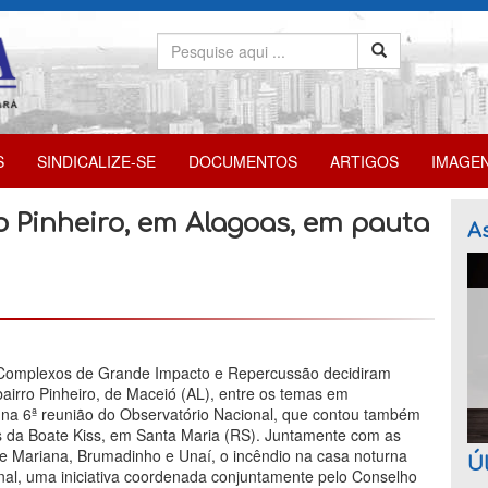
S
SINDICALIZE-SE
DOCUMENTOS
ARTIGOS
IMAGE
so Pinheiro, em Alagoas, em pauta
As
s Complexos de Grande Impacto e Repercussão decidiram
 bairro Pinheiro, de Maceió (AL), entre os temas em
na 6ª reunião do Observatório Nacional, que contou também
mas da Boate Kiss, em Santa Maria (RS). Juntamente com as
de Mariana, Brumadinho e Unaí, o incêndio na casa noturna
Úl
nal, uma iniciativa coordenada conjuntamente pelo Conselho