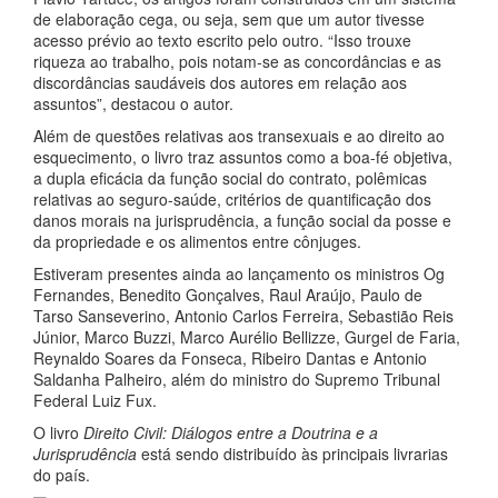
de elaboração cega, ou seja, sem que um autor tivesse
acesso prévio ao texto escrito pelo outro. “Isso trouxe
riqueza ao trabalho, pois notam-se as concordâncias e as
discordâncias saudáveis dos autores em relação aos
assuntos”, destacou o autor.
Além de questões relativas aos transexuais e ao direito ao
esquecimento, o livro traz assuntos como a boa-fé objetiva,
a dupla eficácia da função social do contrato, polêmicas
relativas ao seguro-saúde, critérios de quantificação dos
danos morais na jurisprudência, a função social da posse e
da propriedade e os alimentos entre cônjuges.
Estiveram presentes ainda ao lançamento os ministros Og
Fernandes, Benedito Gonçalves, Raul Araújo, Paulo de
Tarso Sanseverino, Antonio Carlos Ferreira, Sebastião Reis
Júnior, Marco Buzzi, Marco Aurélio Bellizze, Gurgel de Faria,
Reynaldo Soares da Fonseca, Ribeiro Dantas e Antonio
Saldanha Palheiro, além do ministro do Supremo Tribunal
Federal Luiz Fux.
O livro
Direito Civil: Diálogos entre a Doutrina e a
Jurisprudência
está sendo distribuído às principais livrarias
do país.