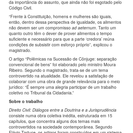
da importância do assunto, que ainda não foi esgotado pelo
Código Civil.
“Frente à Constituição, homens e mulheres são iguais,
então, dentro dessa perspectiva de igualdade, os alimentos
não devem ser um compromisso
ad aeternum
. Tanto um
quanto outro têm o dever de prover alimentos o tempo
suficiente e necessário para que a parte ‘credora’ reúna
condições de subsistir com esforço próprio”, explicou o
magistrado.
O artigo “Polêmicas na Sucessão de Cônjuge: separação
convencional de bens” foi elaborado pelo ministro Moura
Ribeiro. Segundo o magistrado, trata-se de um tema
controvertido na atualidade. Ele revelou a satisfação de
colaborar com uma obra de grande relevância para o meio
jurídico: “É sempre uma alegria participar de um trabalho
coletivo no Tribunal da Cidadania.”
Sobre o trabalho
Direito Civil: Diálogos entre a Doutrina e a Jurisprudência
consiste numa obra coletiva inédita, estruturada em 15
capítulos, que concentra alguns dos temas mais
controvertidos na sociedade contemporânea. Segundo
Flávio Tartuce, os artigos foram construídos em um sistema