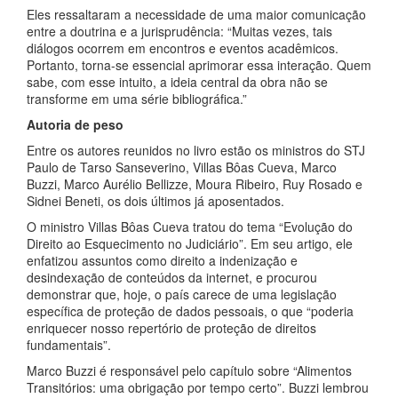
Eles ressaltaram a necessidade de uma maior comunicação
entre a doutrina e a jurisprudência: “Muitas vezes, tais
diálogos ocorrem em encontros e eventos acadêmicos.
Portanto, torna-se essencial aprimorar essa interação. Quem
sabe, com esse intuito, a ideia central da obra não se
transforme em uma série bibliográfica.”
Autoria de peso
Entre os autores reunidos no livro estão os ministros do STJ
Paulo de Tarso Sanseverino, Villas Bôas Cueva, Marco
Buzzi, Marco Aurélio Bellizze, Moura Ribeiro, Ruy Rosado e
Sidnei Beneti, os dois últimos já aposentados.
O ministro Villas Bôas Cueva tratou do tema “Evolução do
Direito ao Esquecimento no Judiciário”. Em seu artigo, ele
enfatizou assuntos como direito a indenização e
desindexação de conteúdos da internet, e procurou
demonstrar que, hoje, o país carece de uma legislação
específica de proteção de dados pessoais, o que “poderia
enriquecer nosso repertório de proteção de direitos
fundamentais”.
Marco Buzzi é responsável pelo capítulo sobre “Alimentos
Transitórios: uma obrigação por tempo certo”. Buzzi lembrou