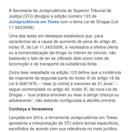
A Secretaria de Jurisprudência do Superior Tribunal de
Justiça (STJ) divulgou a edição número 123 de
Jurisprudência em Teses
com o tema Lei de Drogas (Lei
11.343/2006).
Uma das teses em destaque estabelece que, para
caracterizar-se a causa de aumento de pena do artigo 40,
inciso III, da Lei 11.343/2006, é necessária a efetiva oferta
ou a comercialização da droga no interior do veículo, não
bastando o fato de ter se utilizado dele como meio de
locomoção e de transporte da substância ilícita.
Outra tese ressaltada na edição 123 define que a incidência
da majorante da segunda parte do inciso III do artigo 18 da
Lei 6.368/1976 – “visar [o crime] a menores de 21 anos” –
segue contemplada no artigo 40, inciso VI, da nova Lei de
Drogas – “sua prática envolver ou visar a atingir criança ou
adolescente”, não estando configurada a
abolitio criminis
.
Conheça a ferramenta
Lançada em 2014, a ferramenta Jurisprudência em Teses
apresenta a interpretação do STJ sobre temas específicos,
escolhidos de acordo com sua relevância no meio jurídico.