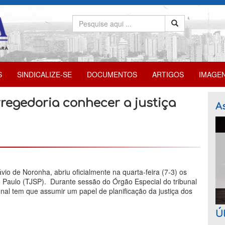
S
SINDICALIZE-SE
DOCUMENTOS
ARTIGOS
IMAGE
rregedoria conhecer a justiça
As
vio de Noronha, abriu oficialmente na quarta-feira (7-3) os
o Paulo (TJSP). Durante sessão do Órgão Especial do tribunal
nal tem que assumir um papel de planificação da justiça dos
Úl