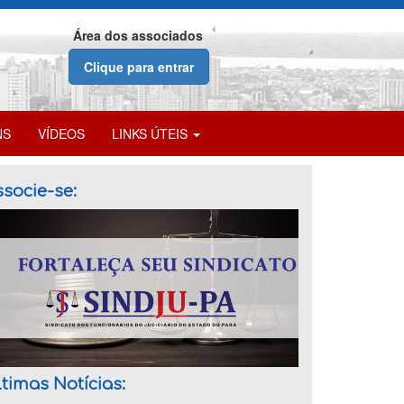
Área dos associados
Clique para entrar
NS
VÍDEOS
LINKS ÚTEIS
socie-se:
timas Notícias: