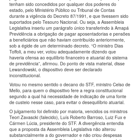
tenham sido concedidos por qualquer dos poderes do
estado, pelo Ministério Público ou Tribunal de Contas
durante a vigência do Decreto 87/1991, e que tivessem sido
suportados pelo Tesouro Nacional. Ou seja, a Assembleia
Legislativa inseriu um parágrafo único transferindo à Amapá
Previdência a obrigação de pagar aposentadorias e pensões
a beneficiários que não haviam contribuído anteriormente,
sob a égide de um determinado decreto. “O ministro Dias
Toffoli, a meu ver, votou adequadamente dizendo que
haveria ofensa ao equilíbrio financeiro e atuarial do sistema
de previdência”, afirmou. Do ponto de vista material, disse
Lewandowski, o dispositivo deve ser declarado
inconstitucional.
Votou no mesmo sentido o decano do STF, ministro Celso de
Mello, para quem o dispositivo fere a regra constitucional
segundo a qual há necessidade de indicação de uma fonte
de custeio nesse caso, para evitar o desequilíbrio atuarial.
O julgamento foi definido por maioria, vencidos os ministros
Teori Zavascki (falecido), Luís Roberto Barroso, Luiz Fux e
Cármen Lúcia, presidente do STF. A divergência entendia
que a proposta da Assembleia Legislativa não alterou
substancialmente a do governador e não criou despesas