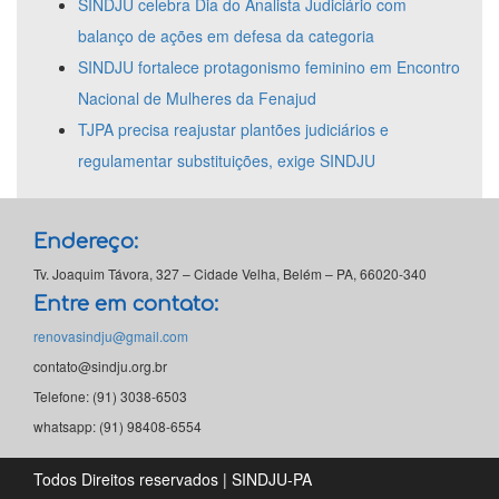
SINDJU celebra Dia do Analista Judiciário com
balanço de ações em defesa da categoria
SINDJU fortalece protagonismo feminino em Encontro
Nacional de Mulheres da Fenajud
TJPA precisa reajustar plantões judiciários e
regulamentar substituições, exige SINDJU
Endereço:
Tv. Joaquim Távora, 327 – Cidade Velha, Belém – PA, 66020-340
Entre em contato:
renovasindju@gmail.com
contato@sindju.org.br
Telefone: (91) 3038-6503
whatsapp: (91) 98408-6554
Todos Direitos reservados | SINDJU-PA