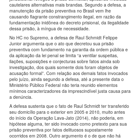
cautelares alternativas mais brandas. Segundo a defesa, a
manutenção da prisão preventiva no Brasil vem lhe
causando flagrante constrangimento ilegal, em razão da
fundamentação inidônea do decreto prisional, da ilegalidade
dessa prisão, à míngua de necessidade.
No HC no Supremo, a defesa de Raul Schmidt Felippe
Junior argumenta que o ato que decretou sua prisão
preventiva com fundamento na garantia da ordem pública e
da aplicação da lei penal se limita “a ventilar suspeitas,
ilações, suposições e conjecturas sobre fatos ainda sob
investigação, dos quais somente dois foram objetos de
acusação formal”. Com relação aos demais fatos invocados
pelo juízo, ainda segundo a defesa, até a presente data o
Ministério Público Federal não teria reunido elementos
mínimos caracterizadores da imprescindível justa causa para
a denúncia.
A defesa sustenta que o fato de Raul Schmidt ter transferido
seu domicílio para o exterior em 2005 e 2010, muito antes
do início da Operação Lava-Jato (2014), não poderia, em
hipótese alguma, ter sido invocado como pretexto para sua
prisão preventiva por fatos delituosos supostamente
ocorridos em 2008. Outro argumento é o de que não há