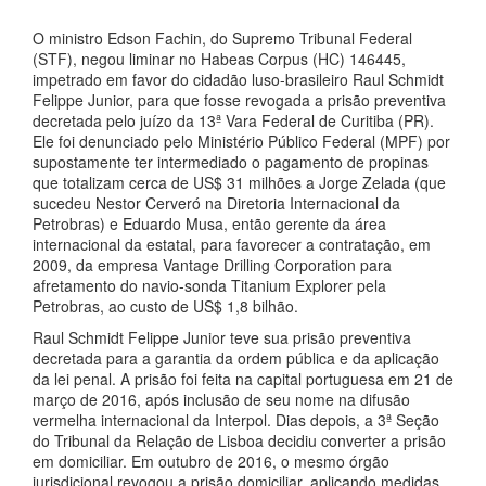
O ministro Edson Fachin, do Supremo Tribunal Federal
(STF), negou liminar no Habeas Corpus (HC) 146445,
impetrado em favor do cidadão luso-brasileiro Raul Schmidt
Felippe Junior, para que fosse revogada a prisão preventiva
decretada pelo juízo da 13ª Vara Federal de Curitiba (PR).
Ele foi denunciado pelo Ministério Público Federal (MPF) por
supostamente ter intermediado o pagamento de propinas
que totalizam cerca de US$ 31 milhões a Jorge Zelada (que
sucedeu Nestor Cerveró na Diretoria Internacional da
Petrobras) e Eduardo Musa, então gerente da área
internacional da estatal, para favorecer a contratação, em
2009, da empresa Vantage Drilling Corporation para
afretamento do navio-sonda Titanium Explorer pela
Petrobras, ao custo de US$ 1,8 bilhão.
Raul Schmidt Felippe Junior teve sua prisão preventiva
decretada para a garantia da ordem pública e da aplicação
da lei penal. A prisão foi feita na capital portuguesa em 21 de
março de 2016, após inclusão de seu nome na difusão
vermelha internacional da Interpol. Dias depois, a 3ª Seção
do Tribunal da Relação de Lisboa decidiu converter a prisão
em domiciliar. Em outubro de 2016, o mesmo órgão
jurisdicional revogou a prisão domiciliar, aplicando medidas