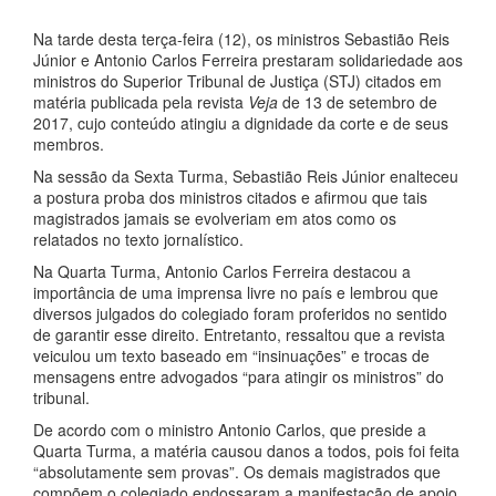
Na tarde desta terça-feira (12), os ministros Sebastião Reis
Júnior e Antonio Carlos Ferreira prestaram solidariedade aos
ministros do Superior Tribunal de Justiça (STJ) citados em
matéria publicada pela revista
Veja
de 13 de setembro de
2017, cujo conteúdo atingiu a dignidade da corte e de seus
membros.
Na sessão da Sexta Turma, Sebastião Reis Júnior enalteceu
a postura proba dos ministros citados e afirmou que tais
magistrados jamais se evolveriam em atos como os
relatados no texto jornalístico.
Na Quarta Turma, Antonio Carlos Ferreira destacou a
importância de uma imprensa livre no país e lembrou que
diversos julgados do colegiado foram proferidos no sentido
de garantir esse direito. Entretanto, ressaltou que a revista
veiculou um texto baseado em “insinuações” e trocas de
mensagens entre advogados “para atingir os ministros” do
tribunal.
De acordo com o ministro Antonio Carlos, que preside a
Quarta Turma, a matéria causou danos a todos, pois foi feita
“absolutamente sem provas”. Os demais magistrados que
compõem o colegiado endossaram a manifestação de apoio.