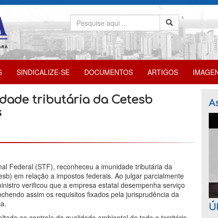
S
SINDICALIZE-SE
DOCUMENTOS
ARTIGOS
IMAGE
dade tributária da Cetesb
As
s
al Federal (STF), reconheceu a imunidade tributária da
b) em relação a impostos federais. Ao julgar parcialmente
inistro verificou que a empresa estatal desempenha serviço
chendo assim os requisitos fixados pela jurisprudência da
a.
Úl
tada ao controle da qualidade ambiental de todo o território