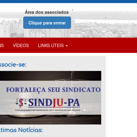
Área dos associados
Clique para entrar
NS
VÍDEOS
LINKS ÚTEIS
socie-se:
timas Notícias: