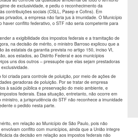
egime de exclusividade, e pediu o reconhecimento da
 às contribuições sociais (CSLL, Pasep e Cofins). Em
tas privados, a empresa não faria jus à imunidade. O Município
 haver conflito federativo, o STF não seria competente para
pender a exigibilidade dos impostos federais e a tramitação de
ora, na decisão de mérito, o ministro Barroso explicou que a
 às estatais da garantia prevista no artigo 150, inciso VI,
ião, aos estados, ao Distrito Federal e aos municípios
rviços uns dos outros – pressupõe que elas sejam prestadoras
 exclusividade.
b foi criada para controle de poluição, por meio de ações de
idades geradoras de poluição. Por se tratar de empresa
ados à saúde pública e preservação do meio ambiente, e
impostos federais. Essa situação, entretanto, não ocorre em
 o ministro, a jurisprudência do STF não reconhece a imunidade
cedente o pedido nesta parte.
mérito, em relação ao Município de São Paulo, pois não
 envolvam conflito com municípios, ainda que a União integre
icácia da decisão em relação aos impostos federais não