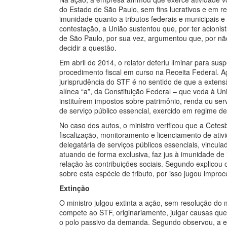
do Estado de São Paulo, sem fins lucrativos e em r
imunidade quanto a tributos federais e municipais e
contestação, a União sustentou que, por ter acionis
de São Paulo, por sua vez, argumentou que, por não
decidir a questão.
Em abril de 2014, o relator deferiu liminar para sus
procedimento fiscal em curso na Receita Federal. Ag
jurisprudência do STF é no sentido de que a extensão
alínea “a”, da Constituição Federal – que veda à Un
instituírem impostos sobre patrimônio, renda ou se
de serviço público essencial, exercido em regime de
No caso dos autos, o ministro verificou que a Cetes
fiscalização, monitoramento e licenciamento de ativ
delegatária de serviços públicos essenciais, vincul
atuando de forma exclusiva, faz jus à imunidade de 
relação às contribuições sociais. Segundo explicou
sobre esta espécie de tributo, por isso jugou impro
Extinção
O ministro julgou extinta a ação, sem resolução do 
compete ao STF, originariamente, julgar causas que
o polo passivo da demanda. Segundo observou, a ef