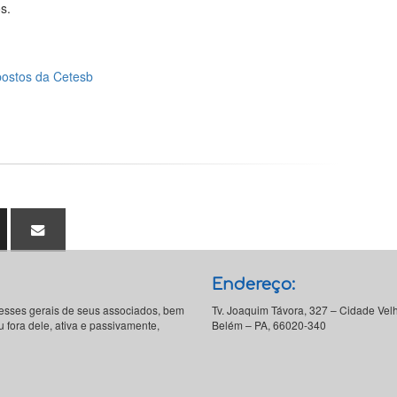
s.
postos da Cetesb
Endereço:
resses gerais de seus associados, bem
Tv. Joaquim Távora, 327 – Cidade Vel
 fora dele, ativa e passivamente,
Belém – PA, 66020-340