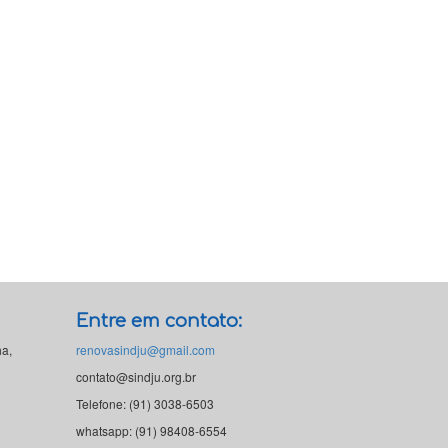
Entre em contato:
ha,
renovasindju@gmail.com
contato@sindju.org.br
Telefone: (91) 3038-6503
whatsapp: (91) 98408-6554