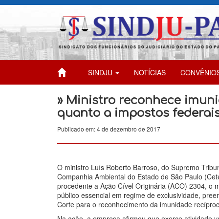
SINDJU
NOTÍCIAS
CONVÊNIO
» Ministro reconhece imuni
quanto a impostos federai
Publicado em: 4 de dezembro de 2017
O ministro Luís Roberto Barroso, do Supremo Tribun
Companhia Ambiental do Estado de São Paulo (Cetes
procedente a Ação Cível Originária (ACO) 2304, o m
público essencial em regime de exclusividade, preen
Corte para o reconhecimento da imunidade recíproc
Na ação, a empresa afirmou que exerce atividade vol