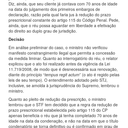
Diz, ainda, que seu cliente já contava com 70 anos de idade
na data do julgamento dos primeiros embargos de
declaração, razão pela qual faria jus à redução do prazo
prescricional constante do artigo 115 do Código Penal. Pede,
ainda, que o réu possa aguardar em liberdade a efetivação
do direito ao duplo grau de jurisdição.
Decisão
Em análise preliminar do caso, o ministro não verificou
manifesto constrangimento ilegal que permita a concessão
da medida liminar. Quanto ao interrogatório do réu, o relator
explicou que o ato foi realizado antes da vigência da Lei
11.719/2008, de modo que é desnecessária sua renovação,
diante do princípio “
tempus regit actum
” (o ato é regido pelas
leis de seu tempo). O entendimento adotado pelo STJ,
inclusive, se amolda à jurisprudência do Supremo, lembrou o
ministro.
Quanto ao pleito de redução da prescrição, o ministro
lembrou que o STF tem decidido que a regra da redução de
prazo prescricional estabelecida pelo artigo 115 do CP
apenas beneficia o réu que já tenha completado 70 anos de
idade na data da condenação, e não na data em que o título
condenatório se torna definitivo ou é confirmado em grau de