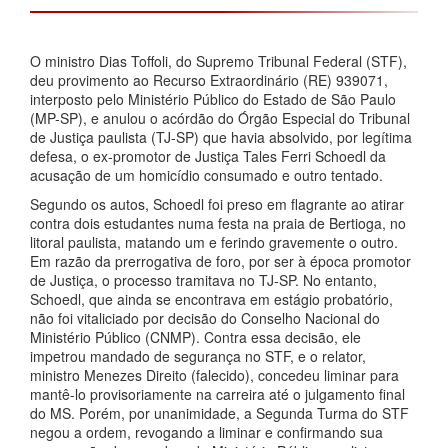
O ministro Dias Toffoli, do Supremo Tribunal Federal (STF),
deu provimento ao Recurso Extraordinário (RE) 939071,
interposto pelo Ministério Público do Estado de São Paulo
(MP-SP), e anulou o acórdão do Órgão Especial do Tribunal
de Justiça paulista (TJ-SP) que havia absolvido, por legítima
defesa, o ex-promotor de Justiça Tales Ferri Schoedl da
acusação de um homicídio consumado e outro tentado.
Segundo os autos, Schoedl foi preso em flagrante ao atirar
contra dois estudantes numa festa na praia de Bertioga, no
litoral paulista, matando um e ferindo gravemente o outro.
Em razão da prerrogativa de foro, por ser à época promotor
de Justiça, o processo tramitava no TJ-SP. No entanto,
Schoedl, que ainda se encontrava em estágio probatório,
não foi vitaliciado por decisão do Conselho Nacional do
Ministério Público (CNMP). Contra essa decisão, ele
impetrou mandado de segurança no STF, e o relator,
ministro Menezes Direito (falecido), concedeu liminar para
mantê-lo provisoriamente na carreira até o julgamento final
do MS. Porém, por unanimidade, a Segunda Turma do STF
negou a ordem, revogando a liminar e confirmando sua