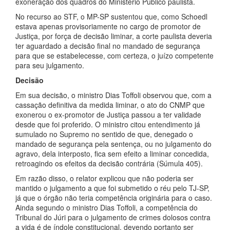
exoneração dos quadros do Ministério Público paulista.
No recurso ao STF, o MP-SP sustentou que, como Schoedl
estava apenas provisoriamente no cargo de promotor de
Justiça, por força de decisão liminar, a corte paulista deveria
ter aguardado a decisão final no mandado de segurança
para que se estabelecesse, com certeza, o juízo competente
para seu julgamento.
Decisão
Em sua decisão, o ministro Dias Toffoli observou que, com a
cassação definitiva da medida liminar, o ato do CNMP que
exonerou o ex-promotor de Justiça passou a ter validade
desde que foi proferido. O ministro citou entendimento já
sumulado no Supremo no sentido de que, denegado o
mandado de segurança pela sentença, ou no julgamento do
agravo, dela interposto, fica sem efeito a liminar concedida,
retroagindo os efeitos da decisão contrária (Súmula 405).
Em razão disso, o relator explicou que não poderia ser
mantido o julgamento a que foi submetido o réu pelo TJ-SP,
já que o órgão não teria competência originária para o caso.
Ainda segundo o ministro Dias Toffoli, a competência do
Tribunal do Júri para o julgamento de crimes dolosos contra
a vida é de índole constitucional, devendo portanto ser