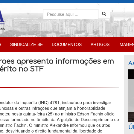
S
SINDICALIZE-SE
DOCUMENTOS
ARTIGOS
IMAGE
oraes apresenta informações em
As
érito no STF
ndutor do Inquérito (INQ) 4781, instaurado para investigar
uniosas e outras infrações que atinjam a honorabilidade
meteu nesta quinta-feira (25) ao ministro Edson Fachin ofício
cesso formulado no âmbito da Arguição de Descumprimento de
inistro Fachin. O ministro Alexandre informou que os atos
Úl
e, desvirtuando o direito fundamental da liberdade de