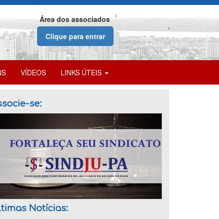
Área dos associados
Clique para entrar
NS
VÍDEOS
LINKS ÚTEIS
socie-se:
timas Notícias: