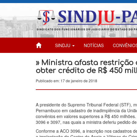
SINDJU
NOTÍCIAS
CONVÊNIO
» Ministra afasta restriç
obter crédito de R$ 450 mi
Publicado em: 17 de janeiro de 2018
A presidente do Supremo Tribunal Federal (STF), m
Pernambuco em cadastro de inadimplência da União 
convênios em valores superiores a R$ 450 milhões.
3096 e 3097, nas quais a ministra deferiu pedido de 
Conforme a ACO 3096, a inscrição nos cadastros de
a implantação do Centro de Apoio a Vítimas de Crim