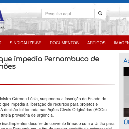
S
SINDICALIZE-SE
DOCUMENTOS
ARTIGOS
IMAGE
ão que impedia Pernambuco de
As
lhões
inistra Cármen Lúcia, suspendeu a inscrição do Estado de
que impedia a liberação de recursos para projetos e
 A decisão foi tomada nas Ações Cíveis Originárias (ACOs)
tutela provisória de urgência.
Úl
 inadimplentes decorre de convênio firmado com a União para
es em Pernambuco, a fim de prestar assistência psicossocial