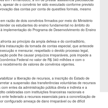
que, apesar de o convênio ter sido executado conforme previsto
provação das contas por conta de questões formais, mesmo
 em razão de dois convênios firmados por meio do Ministério
atender os estudantes do ensino fundamental no âmbito do
e à implementação do Programa de Desenvolvimento do Ensino
ronta ao princípio da ampla defesa e do contraditório,
ária instauração da tomada de contas especial, que antecede
execução e mensurar, respeitado o devido processo legal,
tuação pode lhe causar prejuízos irreparáveis, pois impede a
Econômica Federal no valor de R$ 340 milhões e com o
o recebimento de valores de convênios vigentes.
abilizar a liberação de recursos, a inscrição do Estado de
retar a suspensão das transferências voluntárias de recursos
com entes da administração pública direta e indireta e a
to celebradas com instituições financeiras nacionais e
 do ente federado a recursos essenciais para a concretização de
por configurado ameaça de dano irreparável ou de difícil