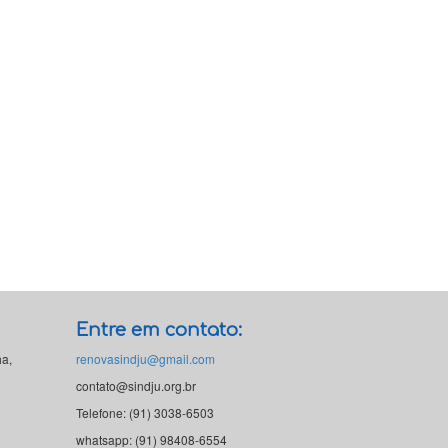
Entre em contato:
ha,
renovasindju@gmail.com
contato@sindju.org.br
Telefone: (91) 3038-6503
whatsapp: (91) 98408-6554