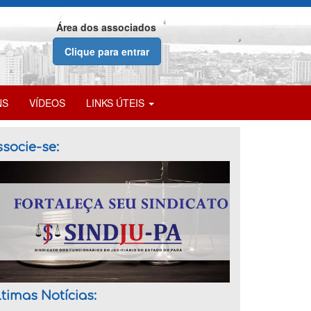
Área dos associados
Clique para entrar
NS
VÍDEOS
LINKS ÚTEIS
socie-se:
timas Notícias: