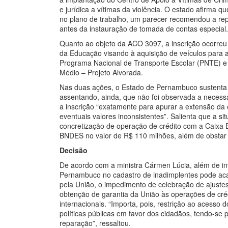
e jurídica a vítimas da violência. O estado afirma 
no plano de trabalho, um parecer recomendou a re
antes da instauração de tomada de contas especial.
Quanto ao objeto da ACO 3097, a inscrição ocorreu
da Educação visando à aquisição de veículos para 
Programa Nacional de Transporte Escolar (PNTE) 
Médio – Projeto Alvorada.
Nas duas ações, o Estado de Pernambuco sustenta af
assentando, ainda, que não foi observada a necess
a inscrição “exatamente para apurar a extensão da 
eventuais valores inconsistentes”. Salienta que a si
concretização de operação de crédito com a Caixa 
BNDES no valor de R$ 110 milhões, além de obstar 
Decisão
De acordo com a ministra Cármen Lúcia, além de invi
Pernambuco no cadastro de inadimplentes pode acar
pela União, o impedimento de celebração de ajustes 
obtenção de garantia da União às operações de crédi
internacionais. “Importa, pois, restrição ao acesso
políticas públicas em favor dos cidadãos, tendo-se 
reparação”, ressaltou.