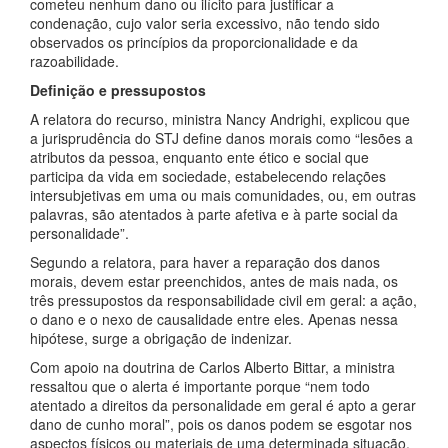
cometeu nenhum dano ou ilícito para justificar a
condenação, cujo valor seria excessivo, não tendo sido
observados os princípios da proporcionalidade e da
razoabilidade.
Definição e pressupostos
A relatora do recurso, ministra Nancy Andrighi, explicou que
a jurisprudência do STJ define danos morais como “lesões a
atributos da pessoa, enquanto ente ético e social que
participa da vida em sociedade, estabelecendo relações
intersubjetivas em uma ou mais comunidades, ou, em outras
palavras, são atentados à parte afetiva e à parte social da
personalidade”.
Segundo a relatora, para haver a reparação dos danos
morais, devem estar preenchidos, antes de mais nada, os
três pressupostos da responsabilidade civil em geral: a ação,
o dano e o nexo de causalidade entre eles. Apenas nessa
hipótese, surge a obrigação de indenizar.
Com apoio na doutrina de Carlos Alberto Bittar, a ministra
ressaltou que o alerta é importante porque “nem todo
atentado a direitos da personalidade em geral é apto a gerar
dano de cunho moral”, pois os danos podem se esgotar nos
aspectos físicos ou materiais de uma determinada situação.