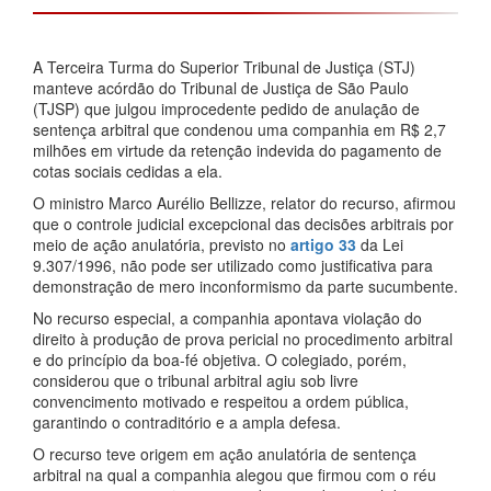
A Terceira Turma do Superior Tribunal de Justiça (STJ)
manteve acórdão do Tribunal de Justiça de São Paulo
(TJSP) que julgou improcedente pedido de anulação de
sentença arbitral que condenou uma companhia em R$ 2,7
milhões em virtude da retenção indevida do pagamento de
cotas sociais cedidas a ela.
O ministro Marco Aurélio Bellizze, relator do recurso, afirmou
que o controle judicial excepcional das decisões arbitrais por
meio de ação anulatória, previsto no
artigo 33
da Lei
9.307/1996, não pode ser utilizado como justificativa para
demonstração de mero inconformismo da parte sucumbente.
No recurso especial, a companhia apontava violação do
direito à produção de prova pericial no procedimento arbitral
e do princípio da boa-fé objetiva. O colegiado, porém,
considerou que o tribunal arbitral agiu sob livre
convencimento motivado e respeitou a ordem pública,
garantindo o contraditório e a ampla defesa.
O recurso teve origem em ação anulatória de sentença
arbitral na qual a companhia alegou que firmou com o réu