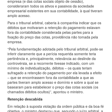
empresa (e das cotas sociais objeto de cessão),
consideraram todos os ativos e passivos da sociedade
empresarial existentes em sua contabilidade, à qual tiveram
amplo acesso.
Para o tribunal arbitral, caberia à companhia indicar que os
débitos que motivaram a retenção do pagamento estavam
fora da contabilidade considerada pelas partes para a
fixação do preço das cotas, providência não tomada pela
empresa.
“Pela fundamentação adotada pelo tribunal arbitral, pode-se
inferir claramente que a perícia requerida somente teria
pertinência e, principalmente, relevância ao deslinde da
controvérsia, se a recorrente tivesse indicado, com um
mínimo de individualização, débitos – os quais teriam
sufragado a retenção do pagamento por ela levada a efeito
– que se encontrassem fora da contabilidade a que as
partes tiveram amplo acesso e domínio e sobre a qual se
basearam para estabelecer o preço das cotas sociais (os
chamados débitos ocultos)”, apontou o ministro.
Retenção descabida
Em relação à suposta violação da ordem pública e da boa-fé
objetiva, o ministro destacou que, segundo o juízo arbitral, a