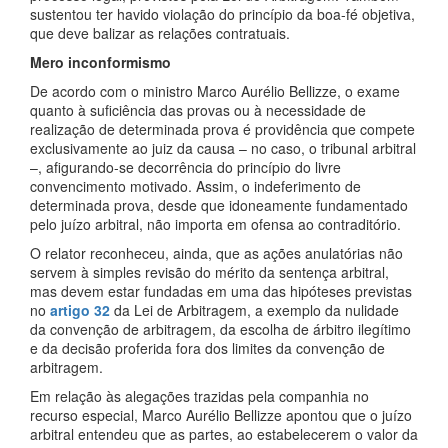
sustentou ter havido violação do princípio da boa-fé objetiva,
que deve balizar as relações contratuais.
Mero inconformismo
De acordo com o ministro Marco Aurélio Bellizze, o exame
quanto à suficiência das provas ou à necessidade de
realização de determinada prova é providência que compete
exclusivamente ao juiz da causa – no caso, o tribunal arbitral
–, afigurando-se decorrência do princípio do livre
convencimento motivado. Assim, o indeferimento de
determinada prova, desde que idoneamente fundamentado
pelo juízo arbitral, não importa em ofensa ao contraditório.
O relator reconheceu, ainda, que as ações anulatórias não
servem à simples revisão do mérito da sentença arbitral,
mas devem estar fundadas em uma das hipóteses previstas
no
artigo 32
da Lei de Arbitragem, a exemplo da nulidade
da convenção de arbitragem, da escolha de árbitro ilegítimo
e da decisão proferida fora dos limites da convenção de
arbitragem.
Em relação às alegações trazidas pela companhia no
recurso especial, Marco Aurélio Bellizze apontou que o juízo
arbitral entendeu que as partes, ao estabelecerem o valor da