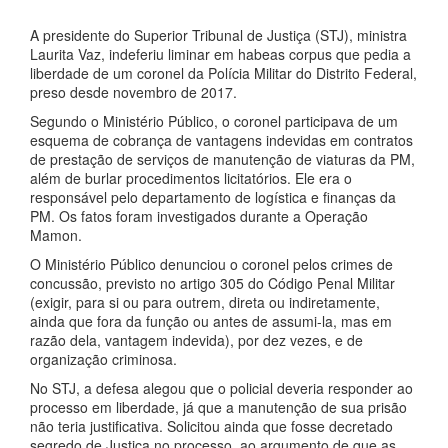
A presidente do Superior Tribunal de Justiça (STJ), ministra
Laurita Vaz, indeferiu liminar em habeas corpus que pedia a
liberdade de um coronel da Polícia Militar do Distrito Federal,
preso desde novembro de 2017.
Segundo o Ministério Público, o coronel participava de um
esquema de cobrança de vantagens indevidas em contratos
de prestação de serviços de manutenção de viaturas da PM,
além de burlar procedimentos licitatórios. Ele era o
responsável pelo departamento de logística e finanças da
PM. Os fatos foram investigados durante a Operação
Mamon.
O Ministério Público denunciou o coronel pelos crimes de
concussão, previsto no artigo 305 do Código Penal Militar
(exigir, para si ou para outrem, direta ou indiretamente,
ainda que fora da função ou antes de assumi-la, mas em
razão dela, vantagem indevida), por dez vezes, e de
organização criminosa.
No STJ, a defesa alegou que o policial deveria responder ao
processo em liberdade, já que a manutenção de sua prisão
não teria justificativa. Solicitou ainda que fosse decretado
segredo de Justiça no processo, ao argumento de que as