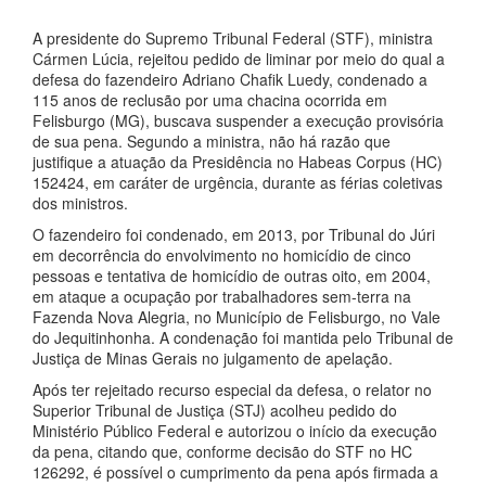
A presidente do Supremo Tribunal Federal (STF), ministra
Cármen Lúcia, rejeitou pedido de liminar por meio do qual a
defesa do fazendeiro Adriano Chafik Luedy, condenado a
115 anos de reclusão por uma chacina ocorrida em
Felisburgo (MG), buscava suspender a execução provisória
de sua pena. Segundo a ministra, não há razão que
justifique a atuação da Presidência no Habeas Corpus (HC)
152424, em caráter de urgência, durante as férias coletivas
dos ministros.
O fazendeiro foi condenado, em 2013, por Tribunal do Júri
em decorrência do envolvimento no homicídio de cinco
pessoas e tentativa de homicídio de outras oito, em 2004,
em ataque a ocupação por trabalhadores sem-terra na
Fazenda Nova Alegria, no Município de Felisburgo, no Vale
do Jequitinhonha. A condenação foi mantida pelo Tribunal de
Justiça de Minas Gerais no julgamento de apelação.
Após ter rejeitado recurso especial da defesa, o relator no
Superior Tribunal de Justiça (STJ) acolheu pedido do
Ministério Público Federal e autorizou o início da execução
da pena, citando que, conforme decisão do STF no HC
126292, é possível o cumprimento da pena após firmada a