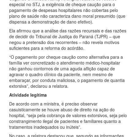
especial no STJ, a exigência de cheque caução para o
pagamento de despesas hospitalares não cobertas pelo
plano de saúde não caracteriza dano moral presumido (que
dispensa a demonstração de dano efetivo).
Ela afirmou que a análise das razões recursais e das razões
de decidir do Tribunal de Justiça do Paraná (TJPR) – que
negou a pretensão dos recorrentes – não revela motivos
suficientes para a reforma do acórdão.
“O pagamento por cheque caução como alternativa para a
família ver concretizado o atendimento médico-hospitalar
não ganhou contornos de uma aguda aflição capaz de
agravar o quadro clínico da paciente, nem mesmo de
embaraçar, por conduta maliciosa, o pagamento de quantia
extorsiva”, declarou a relatora.
Atividade legítima
De acordo com a ministra, é preciso observar
casuisticamente se houve abuso de direito na ação do
hospital, “seja pela cobrança de valores extorsivos, seja pelo
constrangimento ilegal de pacientes e familiares quanto a
tratamentos inadequados ou inúteis”.
No caso, a relatora destacou que, segundo as informações