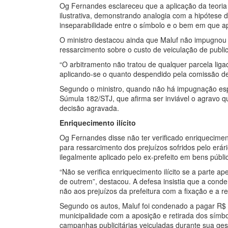
Og Fernandes esclareceu que a aplicação da teoria
ilustrativa, demonstrando analogia com a hipótese d
inseparabilidade entre o símbolo e o bem em que ap
O ministro destacou ainda que Maluf não impugnou 
ressarcimento sobre o custo de veiculação de publi
“O arbitramento não tratou de qualquer parcela lig
aplicando-se o quanto despendido pela comissão de
Segundo o ministro, quando não há impugnação espe
Súmula 182/STJ, que afirma ser inviável o agravo 
decisão agravada.
Enriquecimento ilícito
Og Fernandes disse não ter verificado enriqueciment
para ressarcimento dos prejuízos sofridos pelo erár
ilegalmente aplicado pelo ex-prefeito em bens públi
“Não se verifica enriquecimento ilícito se a parte a
de outrem”, destacou. A defesa insistia que a conde
não aos prejuízos da prefeitura com a fixação e a re
Segundo os autos, Maluf foi condenado a pagar R$ 1
municipalidade com a aposição e retirada dos símbo
campanhas publicitárias veiculadas durante sua ges