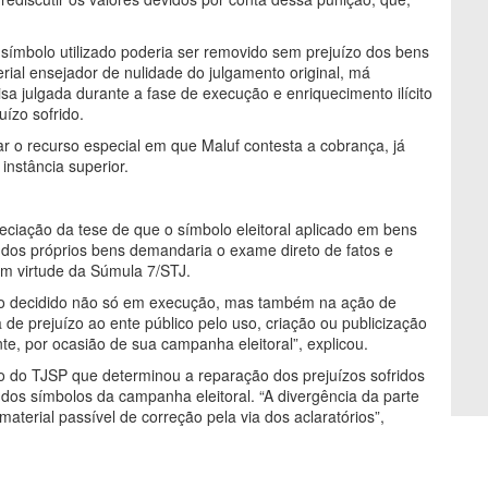
símbolo utilizado poderia ser removido sem prejuízo dos bens
rial ensejador de nulidade do julgamento original, má
isa julgada durante a fase de execução e enriquecimento ilícito
uízo sofrido.
ar o recurso especial em que Maluf contesta a cobrança, já
à instância superior.
reciação da tese de que o símbolo eleitoral aplicado em bens
 dos próprios bens demandaria o exame direto de fatos e
em virtude da Súmula 7/STJ.
nto decidido não só em execução, mas também na ação de
 de prejuízo ao ente público pelo uso, criação ou publicização
te, por ocasião de sua campanha eleitoral”, explicou.
o do TJSP que determinou a reparação dos prejuízos sofridos
 dos símbolos da campanha eleitoral. “A divergência da parte
aterial passível de correção pela via dos aclaratórios”,