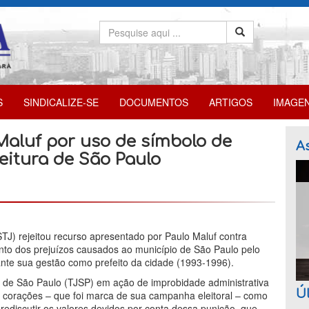
S
SINDICALIZE-SE
DOCUMENTOS
ARTIGOS
IMAGE
aluf por uso de símbolo de
As
eitura de São Paulo
TJ) rejeitou recurso apresentado por Paulo Maluf contra
o dos prejuízos causados ao município de São Paulo pelo
ante sua gestão como prefeito da cidade (1993-1996).
ça de São Paulo (TJSP) em ação de improbidade administrativa
Úl
 corações – que foi marca de sua campanha eleitoral – como
rediscutir os valores devidos por conta dessa punição, que,