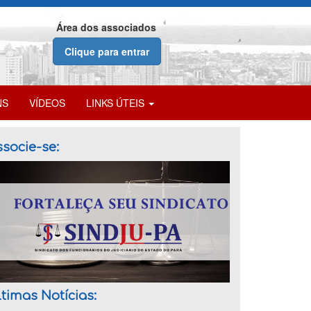
Área dos associados
Clique para entrar
NS
VÍDEOS
LINKS ÚTEIS
socie-se:
timas Notícias: