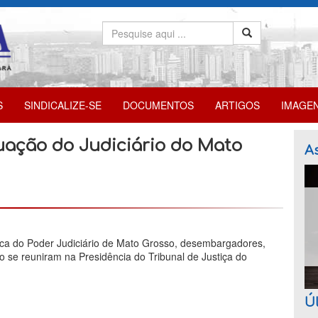
S
SINDICALIZE-SE
DOCUMENTOS
ARTIGOS
IMAGE
uação do Judiciário do Mato
As
ca do Poder Judiciário de Mato Grosso, desembargadores,
ção se reuniram na Presidência do Tribunal de Justiça do
Úl