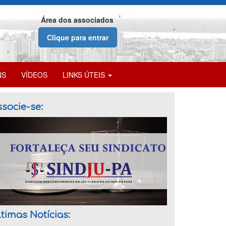
Área dos associados
Clique para entrar
NS
VÍDEOS
LINKS ÚTEIS
socie-se:
timas Notícias: