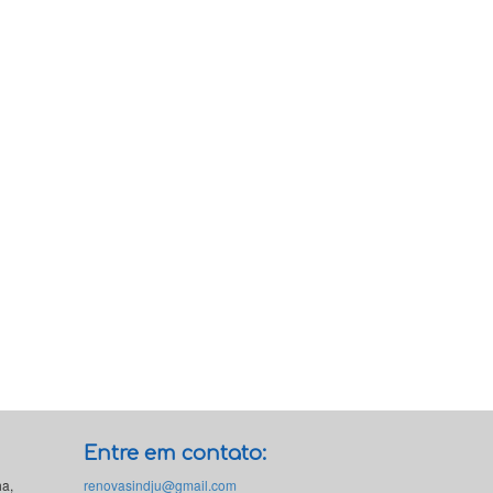
Entre em contato:
ha,
renovasindju@gmail.com