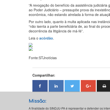
“A revogação do benefício da assistência judiciária
ao Poder Judiciário – pressupõe prova da inexistên
econômica, não estando atrelada à forma de atuaçã
Por outro lado, quanto à multa aplicada nas instânc
“não isenta a parte beneficiária de, ao final do pr
decorrência da litigância de má-fé”.
Leia o
acórdão
.
Fonte:STJnotícias
Compartilhar:
Missão:
A finalidade do SINDJU-PA é representar e defender os inte