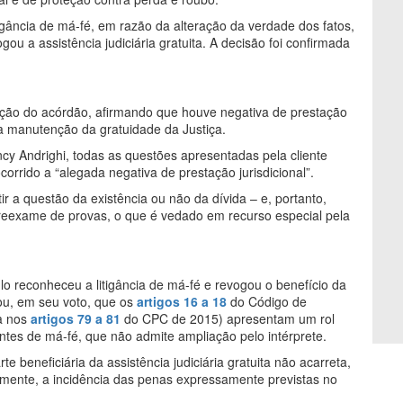
igância de má-fé, em razão da alteração da verdade dos fatos,
ogou a assistência judiciária gratuita. A decisão foi confirmada
sação do acórdão, afirmando que houve negativa de prestação
 a manutenção da gratuidade da Justiça.
ncy Andrighi, todas as questões apresentadas pela cliente
orrido a “alegada negativa de prestação jurisdicional”.
ir a questão da existência ou não da dívida – e, portanto,
a o reexame de provas, o que é vedado em recurso especial pela
lo reconheceu a litigância de má-fé e revogou o benefício da
icou, em seu voto, que os
artigos 16 a 18
do Código de
a nos
artigos 79 a 81
do CPC de 2015) apresentam um rol
antes de má-fé, que não admite ampliação pelo intérprete.
e beneficiária da assistência judiciária gratuita não acarreta,
somente, a incidência das penas expressamente previstas no