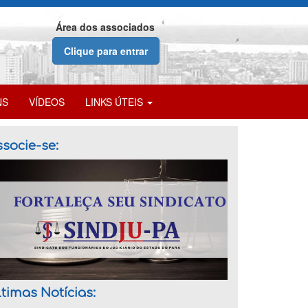
Área dos associados
Clique para entrar
NS
VÍDEOS
LINKS ÚTEIS
socie-se:
timas Notícias: