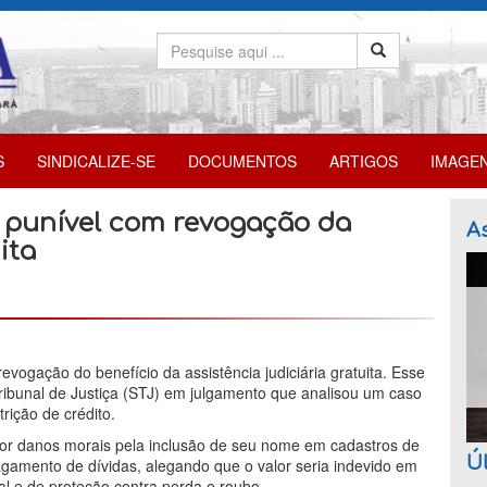
S
SINDICALIZE-SE
DOCUMENTOS
ARTIGOS
IMAGE
é punível com revogação da
As
ita
evogação do benefício da assistência judiciária gratuita. Esse
ribunal de Justiça (STJ) em julgamento que analisou um caso
rição de crédito.
por danos morais pela inclusão de seu nome em cadastros de
Úl
pagamento de dívidas, alegando que o valor seria indevido em
ial e de proteção contra perda e roubo.