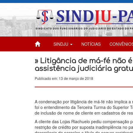
SINDJU
NOTÍCIAS
CONVÊNIO
» Litigância de má-fé não 
assistência judiciária gratu
Publicado em: 13 de março de 2018
A condenação por litigância de má-fé não implica a r
foi o entendimento da Terceira Turma do Superior T
de inclusão de nome de cliente em cadastros de rest
A cliente das Lojas Riachuelo pediu compensação 
restrição de crédito por suposta inadimplência no 
decorrência de parcelas a título de seguro residenc