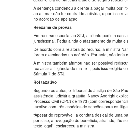
A sentença condenou a cliente a pagar multa por lit
ao afirmar não ter contraído a dívida, e por isso rev
no acórdão de apelação.
Reexame de provas
Em recurso especial ao STJ, a cliente pediu a cas
jurisdicional. Pediu ainda o afastamento da multa e
De acordo com a relatora do recurso, a ministra Na
foram examinadas no acórdão. Portanto, não teria oc
A ministra também afirmou não ser possível rediscut
reavaliar a litigância de má-fé –, pois isso exigiri
Súmula 7 do STJ.
Rol taxativo
Segundo os autos, o Tribunal de Justiça de São Pau
assistência judiciária gratuita. Nancy Andrighi expl
Processo Civil (CPC) de 1973 (com correspondênci
taxativo com três espécies de sanções para os litig
“Apesar de reprovável, a conduta desleal de uma part
por si só, a revogação do benefício, atraindo, tão 
texto legal”, esclareceu a ministra.