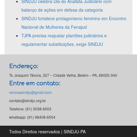
SINDJU celebra Dia do Analista Judiciário com
balanço de ações em defesa da categoria
SINDJU fortalece protagonismo feminino em Encontro
Nacional de Mulheres da Fenajud
TJPA precisa reajustar plantões judiciários e
regulamentar substituições, exige SINDJU
Endereço:
Tv. Joaquim Távora, 327 – Cidade Velha, Belém – PA, 66020-340
Entre em contato:
renovasindju@gmail.com
contato@sindju.org.br
Telefone: (91) 3038-6503
whatsapp: (91) 98408-6554
Todos Direitos reservados | SINDJU-PA