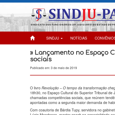
SINDJU
NOTÍCIAS
CONVÊNIO
» Lançamento no Espaço C
sociais
Publicado em: 3 de maio de 2019
O livro
Revolução – O tempo da transformação che
18h30, no Espaço Cultural do Superior Tribunal de 
chamadas competências sociais, que reúnem tendên
apontadas como a segunda maior demanda de habi
Com coautoria de Bárdia Tupy, servidora no gabinet
Lúcia Mendonça,
master coach
na especialidade
ne