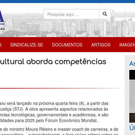
S
SINDICALIZE-SE
DOCUMENTOS
ARTIGOS
IMAGE
ultural aborda competências
As
gou
será lançado na próxima quarta-feira (8), a partir das
Justiça (STJ). A obra apresenta aspectos relacionados às
cias tecnológicas, governamentais e acadêmicas, e são
lidades para 2025 pelo Fórum Econômico Mundial.
Úl
e do ministro Moura Ribeiro e
master coach
de carreiras, e de
urocoaching
– autossabotagem, o livro reúne artigos sobre os