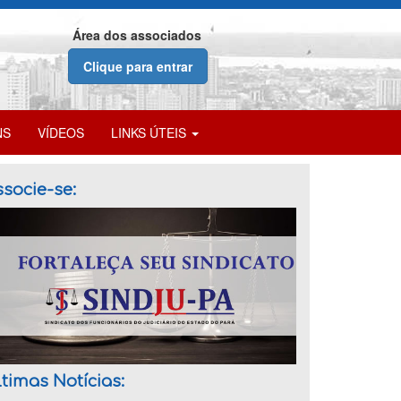
Área dos associados
Clique para entrar
NS
VÍDEOS
LINKS ÚTEIS
socie-se:
timas Notícias: