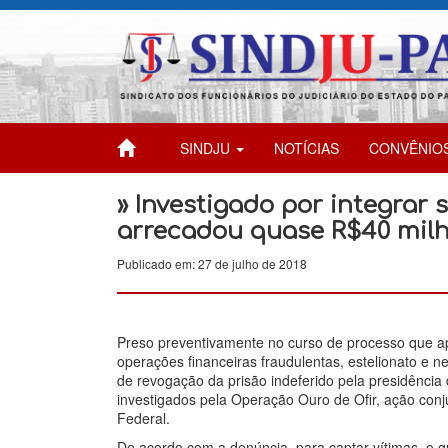
SINDJU
NOTÍCIAS
CONVÊNIO
» Investigado por integrar
arrecadou quase R$40 mil
Publicado em: 27 de julho de 2018
Preso preventivamente no curso de processo que ap
operações financeiras fraudulentas, estelionato e n
de revogação da prisão indeferido pela presidência 
investigados pela Operação Ouro de Ofir, ação conju
Federal.
De acordo com a denúncia, para captar vítimas, o g