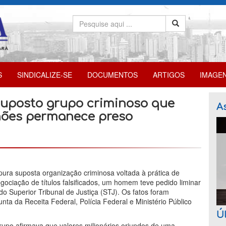
S
SINDICALIZE-SE
DOCUMENTOS
ARTIGOS
IMAGE
 suposto grupo criminoso que
As
hões permanece preso
ura suposta organização criminosa voltada à prática de
egociação de títulos falsificados, um homem teve pedido liminar
do Superior Tribunal de Justiça (STJ). Os fatos foram
nta da Receita Federal, Polícia Federal e Ministério Público
Úl
rupo afirmava que valores milionários oriundos de uma