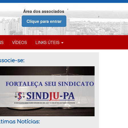
Área dos associados
Clique para entrar
NS
VÍDEOS
LINKS ÚTEIS
socie-se:
timas Notícias: