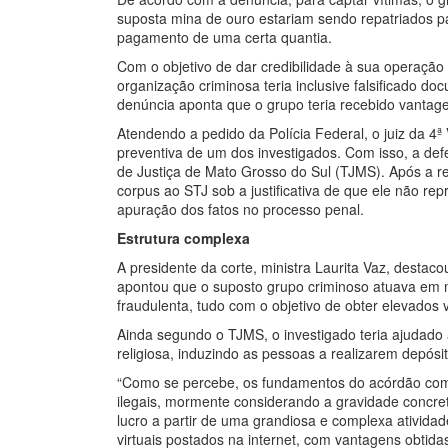
suposta mina de ouro estariam sendo repatriados p
pagamento de uma certa quantia.
Com o objetivo de dar credibilidade à sua operação
organização criminosa teria inclusive falsificado do
denúncia aponta que o grupo teria recebido vantage
Atendendo a pedido da Polícia Federal, o juiz da 4
preventiva de um dos investigados. Com isso, a de
de Justiça de Mato Grosso do Sul (TJMS). Após a r
corpus ao STJ sob a justificativa de que ele não rep
apuração dos fatos no processo penal.
Estrutura complexa
A presidente da corte, ministra Laurita Vaz, destac
apontou que o suposto grupo criminoso atuava em 
fraudulenta, tudo com o objetivo de obter elevados 
Ainda segundo o TJMS, o investigado teria ajudado 
religiosa, induzindo as pessoas a realizarem depós
“Como se percebe, os fundamentos do acórdão com
ilegais, mormente considerando a gravidade concret
lucro a partir de uma grandiosa e complexa atividad
virtuais postados na internet, com vantagens obtida