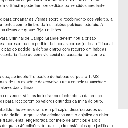
ara o Brasil e poderiam ser cedidos ou vendidos mediante
 e para enganar as vítimas sobre o recebimento dos valores, a
cumentos com o timbre de instituições públicas federais. A
ns ilícitas de quase R$40 milhões.
ª Vara Criminal de Campo Grande determinou a prisão
fesa apresentou um pedido de habeas corpus junto ao Tribunal
ejeição do pedido, a defesa entrou com recurso em habeas
resentaria risco ao convívio social ou causaria transtorno à
ou que, ao indeferir o pedido de habeas corpus, o TJMS
mais de um estado e desenvolveu uma complexa atividade
valores das vítimas.
a convencer vítimas inclusive mediante abuso da crença
itos para receberem os valores oriundos da mina de ouro.
batido não se mostram, em princípio, desarrazoados ou
a do delito – organização criminosa com o objetivo de obter
e fraudulenta, engendrada por meio de artifícios e ardis
s de quase 40 milhões de reais –, circunstâncias que justificam