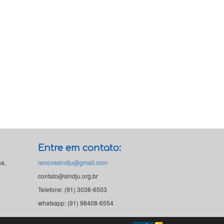
Entre em contato:
ha,
renovasindju@gmail.com
contato@sindju.org.br
Telefone: (91) 3038-6503
whatsapp: (91) 98408-6554