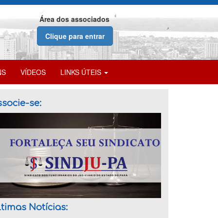
Área dos associados
Clique para entrar
NS
VÍDEOS
LINKS ÚTEIS
socie-se:
timas Notícias: