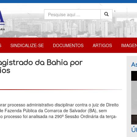
S
SINDICALIZE-SE
DOCUMENTOS
ARTIGOS
IMAGE
agistrado da Bahia por
As
ios
ar processo administrativo disciplinar contra o juiz de Direito
ra de Fazenda Pública da Comarca de Salvador (BA), sem
do processo foi analisada na 290ª Sessão Ordinária da terça-
Úl