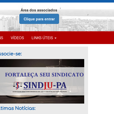
Área dos associados
Clique para entrar
NS
VÍDEOS
LINKS ÚTEIS
socie-se:
timas Notícias: