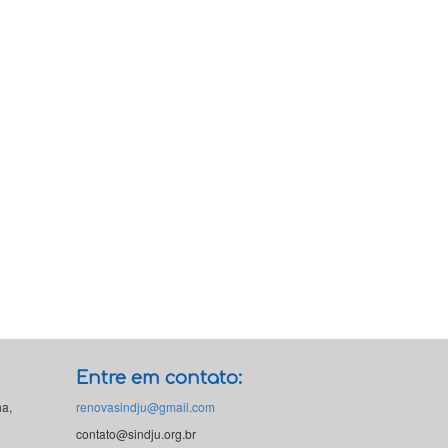
Entre em contato:
ha,
renovasindju@gmail.com
contato@sindju.org.br