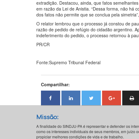
extradição. Destacou, ainda, que fatos semelhantes 
em razão da Lei de Anistia. “Dessa forma, não há c
dos fatos não permite que se conclua pela simetria”,
O relator lembrou que o processo já constou de pa
razão de pedido de refúgio do cidadão argentino. A
indeferimento do pedido, o processo retornou à pau
PR/CR
Fonte:Supremo Tribunal Federal
Compartilhar:
Missão:
A finalidade do SINDJU-PA é representar e defender os inte
como os interesses individuais de seus membros, em juízo ou
propiciar melhores condições de vida e de trabalho.