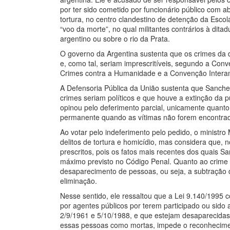
por ter sido cometido por funcionário público com
tortura, no centro clandestino de detenção da Es
“voo da morte”, no qual militantes contrários à ditad
argentino ou sobre o rio da Prata.
O governo da Argentina sustenta que os crimes da 
e, como tal, seriam imprescritíveis, segundo a Con
Crimes contra a Humanidade e a Convenção Intera
A Defensoria Pública da União sustenta que Sanchez
crimes seriam políticos e que houve a extinção da p
opinou pelo deferimento parcial, unicamente quanto
permanente quando as vítimas não forem encontra
Ao votar pelo indeferimento pelo pedido, o ministro
delitos de tortura e homicídio, mas considera que, 
prescritos, pois os fatos mais recentes dos quais 
máximo previsto no Código Penal. Quanto ao crime 
desaparecimento de pessoas, ou seja, a subtração de
eliminação.
Nesse sentido, ele ressaltou que a Lei 9.140/1995
por agentes públicos por terem participado ou sido 
2/9/1961 e 5/10/1988, e que estejam desaparecidas d
essas pessoas como mortas, impede o reconheciment