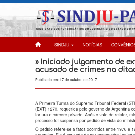
SINDJU
NOTÍCIAS
CONVÊNIO
» Iniciado julgamento de ex
acusado de crimes na dita
Publicado em: 17 de outubro de 2017
A Primeira Turma do Supremo Tribunal Federal (STF) 
(EXT) 1270, requerida pelo governo da Argentina c
tortura e cárcere privado. Após o voto do relator, mi
processo foi suspensa por pedido de vista do minis
O pedido refere-se a fatos ocorridos entre 1976 e 
argentina. Ele é acusado de ser responsável pelos 