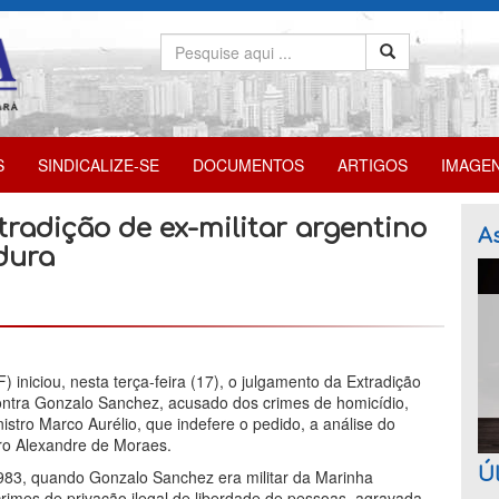
S
SINDICALIZE-SE
DOCUMENTOS
ARTIGOS
IMAGE
tradição de ex-militar argentino
As
dura
iniciou, nesta terça-feira (17), o julgamento da Extradição
ontra Gonzalo Sanchez, acusado dos crimes de homicídio,
nistro Marco Aurélio, que indefere o pedido, a análise do
tro Alexandre de Moraes.
Úl
1983, quando Gonzalo Sanchez era militar da Marinha
crimes de privação ilegal de liberdade de pessoas, agravada