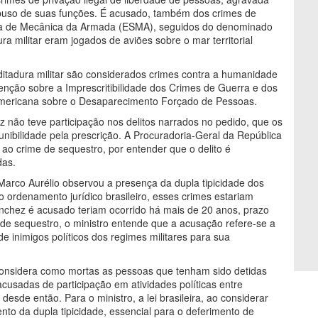
 abuso de suas funções. É acusado, também dos crimes de
cola de Mecânica da Armada (ESMA), seguidos do denominado
ura militar eram jogados de aviões sobre o mar territorial
ditadura militar são considerados crimes contra a humanidade
venção sobre a Imprescritibilidade dos Crimes de Guerra e dos
mericana sobre o Desaparecimento Forçado de Pessoas.
 não teve participação nos delitos narrados no pedido, que os
unibilidade pela prescrição. A Procuradoria-Geral da República
 ao crime de sequestro, por entender que o delito é
das.
 Marco Aurélio observou a presença da dupla tipicidade dos
no ordenamento jurídico brasileiro, esses crimes estariam
Sanchez é acusado teriam ocorrido há mais de 20 anos, prazo
de sequestro, o ministro entende que a acusação refere-se a
 inimigos políticos dos regimes militares para sua
 considera como mortas as pessoas que tenham sido detidas
acusadas de participação em atividades políticas entre
esde então. Para o ministro, a lei brasileira, ao considerar
o da dupla tipicidade, essencial para o deferimento de