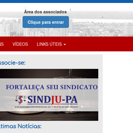
Área dos associados
Clique para entrar
NS
VÍDEOS
LINKS ÚTEIS
socie-se:
timas Notícias: