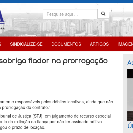
S
SINDICALIZE-SE
DOCUMENTOS
ARTIGOS
IMAGE
sobriga fiador na prorrogação
As
iamente responsáveis pelos débitos locativos, ainda que não
a prorrogação do contrato.”
bunal de Justiça (STJ), em julgamento de recurso especial
to da extinção da fiança por não ter assinado aditivo
Úl
ogou o prazo de locação.