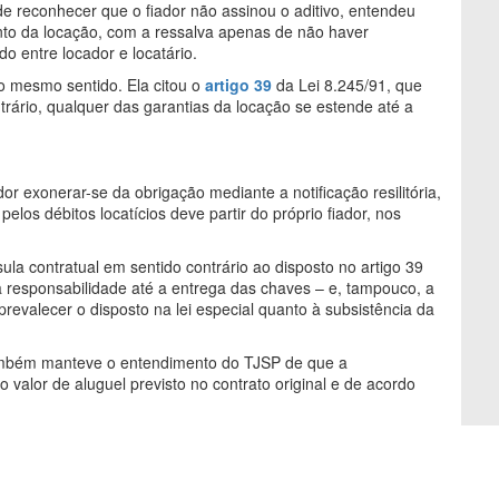
de reconhecer que o fiador não assinou o aditivo, entendeu
ento da locação, com a ressalva apenas de não haver
o entre locador e locatário.
no mesmo sentido. Ela citou o
artigo 39
da Lei 8.245/91, que
trário, qualquer das garantias da locação se estende até a
dor exonerar-se da obrigação mediante a notificação resilitória,
los débitos locatícios deve partir do próprio fiador, nos
la contratual em sentido contrário ao disposto no artigo 39
s da responsabilidade até a entrega das chaves – e, tampouco, a
revalecer o disposto na lei especial quanto à subsistência da
 também manteve o entendimento do TJSP de que a
 valor de aluguel previsto no contrato original e de acordo