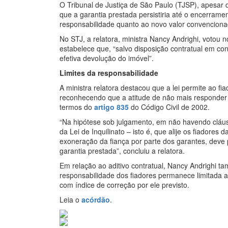
O Tribunal de Justiça de São Paulo (TJSP), apesar 
que a garantia prestada persistiria até o encerram
responsabilidade quanto ao novo valor convencionad
No STJ, a relatora, ministra Nancy Andrighi, votou 
estabelece que, “salvo disposição contratual em con
efetiva devolução do imóvel”.
Limites da responsabilidade
A ministra relatora destacou que a lei permite ao fia
reconhecendo que a atitude de não mais responder pe
termos do
artigo 835
do Código Civil de 2002.
“Na hipótese sob julgamento, em não havendo cláusu
da Lei de Inquilinato – isto é, que alije os fiadore
exoneração da fiança por parte dos garantes, deve p
garantia prestada”, concluiu a relatora.
Em relação ao aditivo contratual, Nancy Andrighi
responsabilidade dos fiadores permanece limitada ao
com índice de correção por ele previsto.
Leia o
acórdão
.