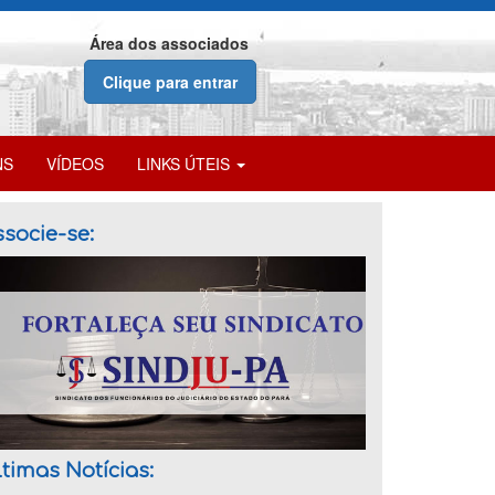
Área dos associados
Clique para entrar
NS
VÍDEOS
LINKS ÚTEIS
socie-se:
timas Notícias: