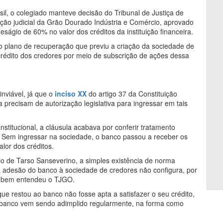
l, o colegiado manteve decisão do Tribunal de Justiça de
ção judicial da Grão Dourado Indústria e Comércio, aprovado
ságio de 60% no valor dos créditos da instituição financeira.
do plano de recuperação que previu a criação da sociedade de
 crédito dos credores por meio de subscrição de ações dessa
nviável, já que o
inciso XX
do artigo 37 da Constituição
precisam de autorização legislativa para ingressar em tais
stitucional, a cláusula acabava por conferir tratamento
da. Sem ingressar na sociedade, o banco passou a receber os
or dos créditos.
ulo de Tarso Sanseverino, a simples existência de norma
a a adesão do banco à sociedade de credores não configura, por
mo bem entendeu o TJGO.
que restou ao banco não fosse apta a satisfazer o seu crédito,
do banco vem sendo adimplido regularmente, na forma como