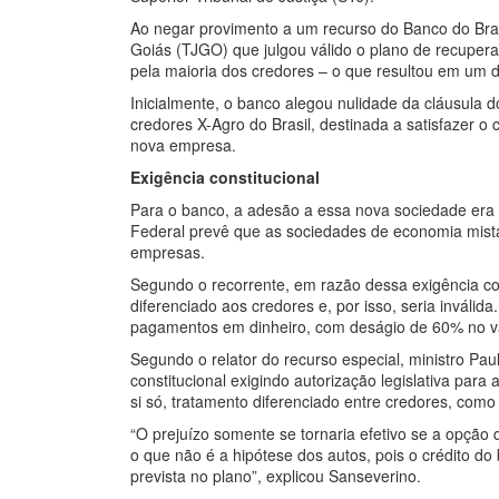
Ao negar provimento a um recurso do Banco do Brasi
Goiás (TJGO) que julgou válido o plano de recupera
pela maioria dos credores – o que resultou em um de
Inicialmente, o banco alegou nulidade da cláusula 
credores X-Agro do Brasil, destinada a satisfazer o
nova empresa.
Exigência constitucional
Para o banco, a adesão a essa nova sociedade era i
Federal prevê que as sociedades de economia mista 
empresas.
Segundo o recorrente, em razão dessa exigência con
diferenciado aos credores e, por isso, seria inváli
pagamentos em dinheiro, com deságio de 60% no val
Segundo o relator do recurso especial, ministro Pa
constitucional exigindo autorização legislativa par
si só, tratamento diferenciado entre credores, co
“O prejuízo somente se tornaria efetivo se a opção 
o que não é a hipótese dos autos, pois o crédito 
prevista no plano”, explicou Sanseverino.