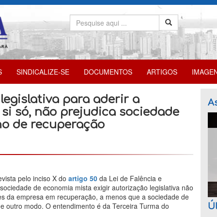
S
SINDICALIZE-SE
DOCUMENTOS
ARTIGOS
IMAGE
legislativa para aderir a
As
 si só, não prejudica sociedade
no de recuperação
vista pelo inciso X do
artigo 50
da Lei de Falência e
sociedade de economia mista exigir autorização legislativa não
ores da empresa em recuperação, a menos que a sociedade de
 de outro modo. O entendimento é da Terceira Turma do
Úl